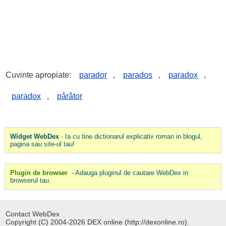
Cuvinte apropiate:
parador
,
parados
,
paradox
,
paradox
,
pârâtor
Widget WebDex
- Ia cu tine dictionarul explicativ roman in blogul,
pagina sau site-ul tau!
Plugin de browser
- Adauga pluginul de cautare WebDex in
browserul tau.
Contact WebDex
Copyright (C) 2004-2026 DEX online (http://dexonline.ro).