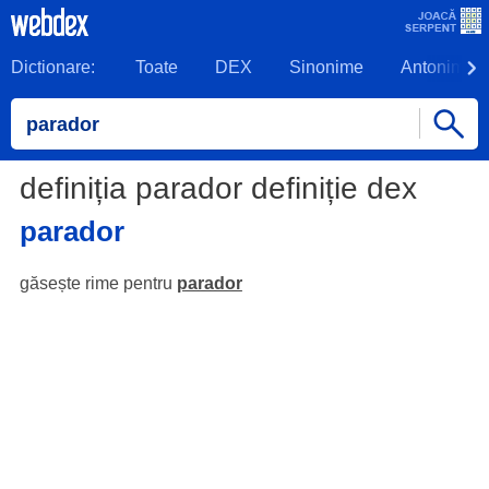
Dictionare:
Toate
DEX
Sinonime
Antonime
definiția parador definiție dex
parador
găsește rime pentru
parador