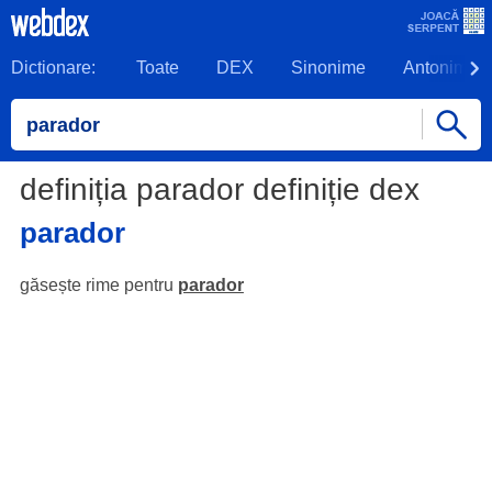
Dictionare:
Toate
DEX
Sinonime
Antonime
definiția parador definiție dex
parador
găsește rime pentru
parador