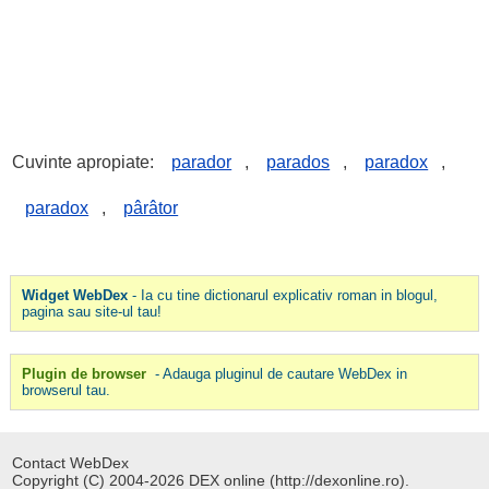
Cuvinte apropiate:
parador
,
parados
,
paradox
,
paradox
,
pârâtor
Widget WebDex
- Ia cu tine dictionarul explicativ roman in blogul,
pagina sau site-ul tau!
Plugin de browser
- Adauga pluginul de cautare WebDex in
browserul tau.
Contact WebDex
Copyright (C) 2004-2026 DEX online (http://dexonline.ro).