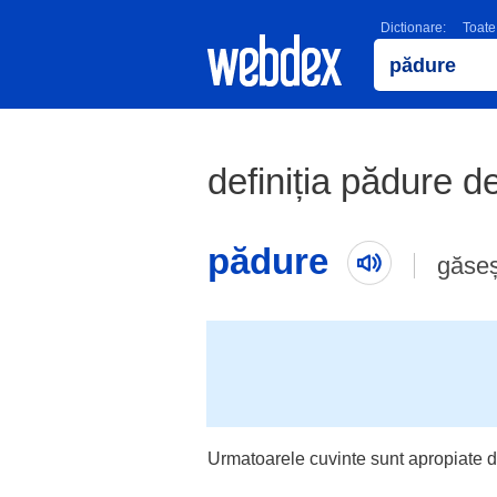
Dictionare:
Toate
definiția pădure de
pădure
găseș
Urmatoarele cuvinte sunt apropiate d