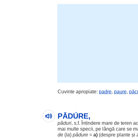
Cuvinte apropiate:
padre
,
paure
,
păc
PĂDÚRE,
păduri
, s.f.
Întindere
mare
de
teren
ac
mai
multe
specii
, pe
lângă
care se m
de
(
la
)
pădure
=
a)
(
despre
plante
și