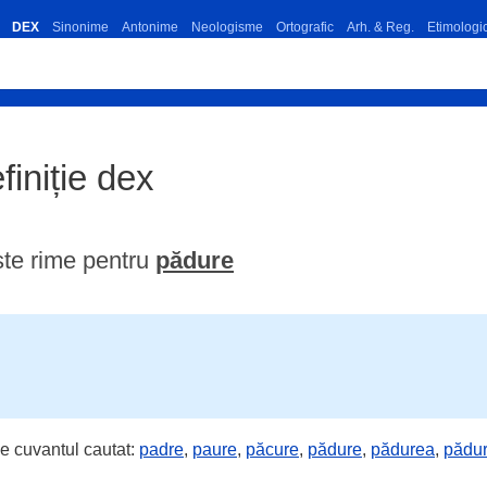
DEX
Sinonime
Antonime
Neologisme
Ortografic
Arh. & Reg.
Etimologi
finiție dex
te rime pentru
pădure
e cuvantul cautat:
padre
,
paure
,
păcure
,
pădure
,
pădurea
,
pădur