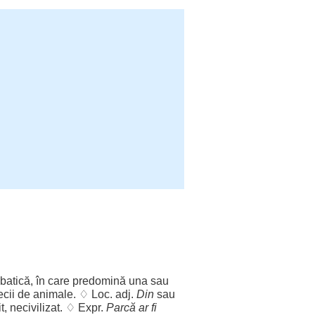
lbatică
, în care
predomină
una
sau
cii
de
animale
. ♢
Loc
. adj.
Din
sau
t
,
necivilizat
. ♢ Expr.
Parcă
ar
fi