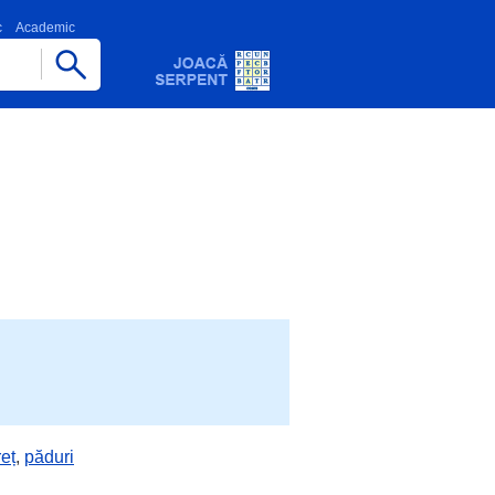
c
Academic
eț
,
păduri