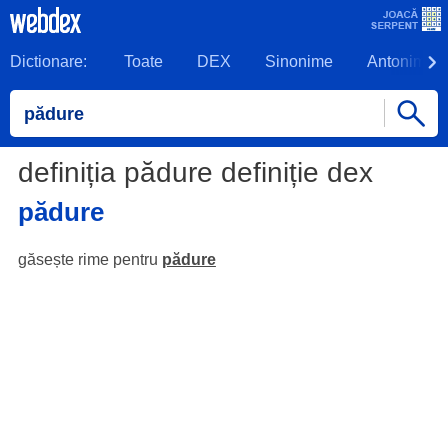
Dictionare:
Toate
DEX
Sinonime
Antonime
definiția pădure definiție dex
pădure
găsește rime pentru
pădure