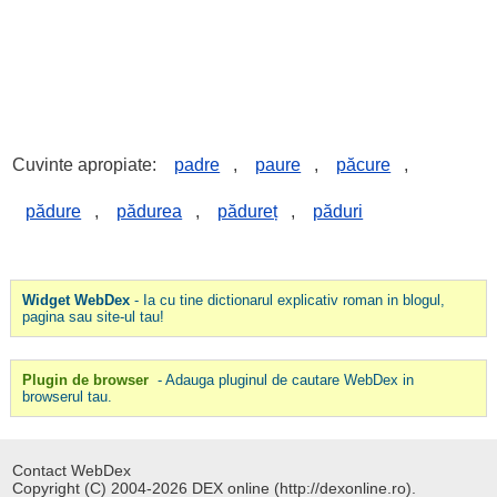
Cuvinte apropiate:
padre
,
paure
,
păcure
,
pădure
,
pădurea
,
pădureț
,
păduri
Widget WebDex
- Ia cu tine dictionarul explicativ roman in blogul,
pagina sau site-ul tau!
Plugin de browser
- Adauga pluginul de cautare WebDex in
browserul tau.
Contact WebDex
Copyright (C) 2004-2026 DEX online (http://dexonline.ro).