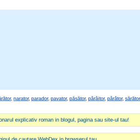
ărător
,
narator
,
parador
,
pavator
,
păsător
,
pârâitor
,
pârâtor
,
sărător
ionarul explicativ roman in blogul, pagina sau site-ul tau!
ginul de cautare WebDex in browserul tau.