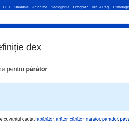
DEX
Sinonime
Antonime
Neologisme
Ortografic
Arh. & Reg.
Etimologi
efiniție dex
me pentru
pârâtor
e cuvantul cautat:
apărător
,
arător
,
cărător
,
narator
,
parador
,
pava