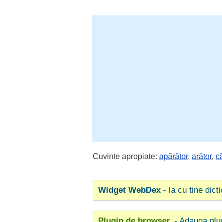
Cuvinte apropiate:
apărător
,
arător
,
c
Widget WebDex
- Ia cu tine dict
Plugin de browser
- Adauga plu