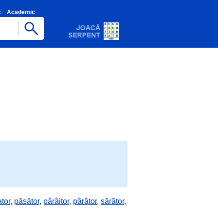
c
Academic
tor
,
păsător
,
pârâitor
,
pârâtor
,
sărător
,