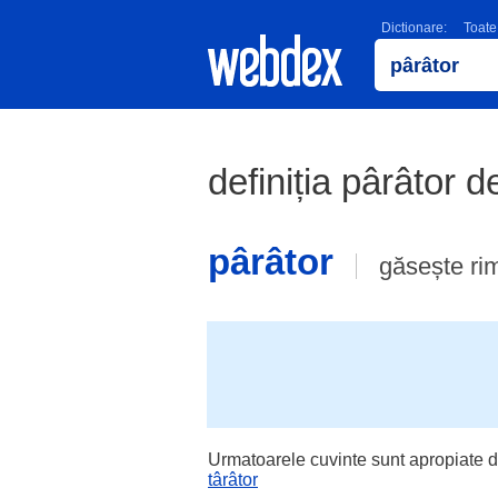
Dictionare:
Toate
definiția pârâtor d
pârâtor
găsește ri
Urmatoarele cuvinte sunt apropiate d
târâtor