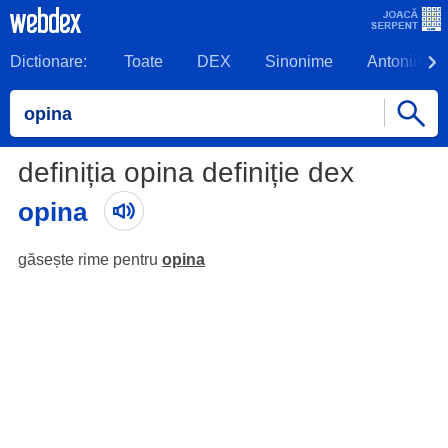
Dictionare:
Toate
DEX
Sinonime
Antonime
definiția opina definiție dex
opina
găsește rime pentru
opina