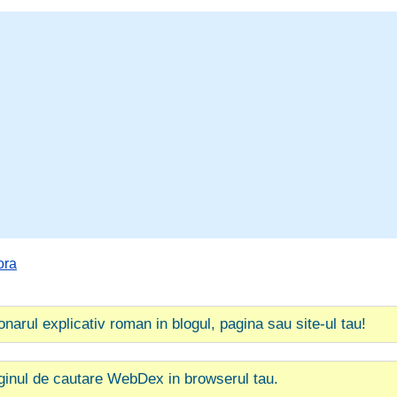
ora
ionarul explicativ roman in blogul, pagina sau site-ul tau!
ginul de cautare WebDex in browserul tau.