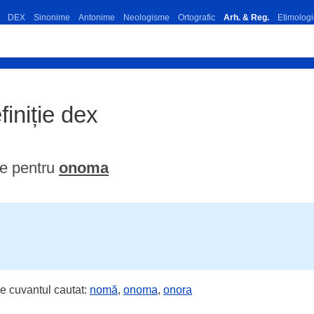
DEX
Sinonime
Antonime
Neologisme
Ortografic
Arh. & Reg.
Etimologi
finiție dex
me pentru
onoma
e cuvantul cautat:
nomă
,
onoma
,
onora