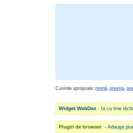
Cuvinte apropiate:
nomă
,
onoma
,
on
Widget WebDex
- Ia cu tine dict
Plugin de browser
- Adauga plu