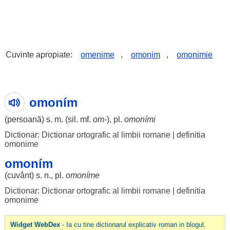
Cuvinte apropiate:
omenime
,
omonim
,
omonimie
omoním
(
persoană
) s. m. (
sil
. mf.
om
-
), pl.
omoními
Dictionar: Dictionar ortografic al limbii romane
|
definitia
omonime
omoním
(
cuvânt
) s. n., pl.
omoníme
Dictionar: Dictionar ortografic al limbii romane
|
definitia
omonime
Widget WebDex
- Ia cu tine dictionarul explicativ roman in blogul,