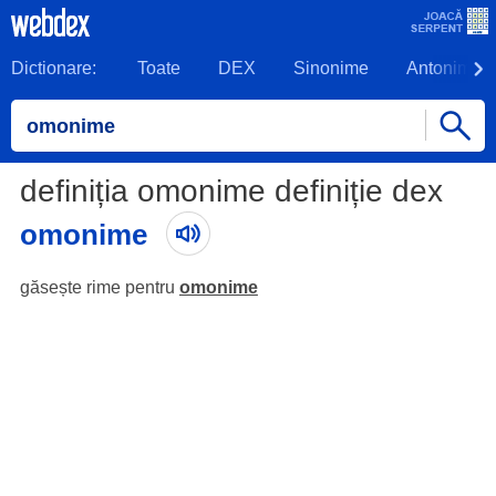
Dictionare:
Toate
DEX
Sinonime
Antonime
definiția omonime definiție dex
omonime
găsește rime pentru
omonime