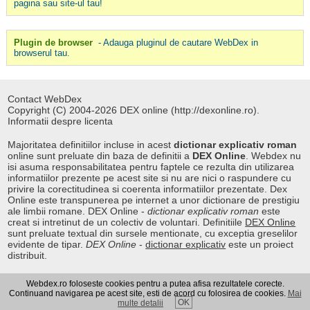
pagina sau site-ul tau!
Plugin de browser
- Adauga pluginul de cautare WebDex in
browserul tau.
Contact WebDex
Copyright (C) 2004-2026 DEX online (http://dexonline.ro).
Informatii despre licenta
Majoritatea definitiilor incluse in acest
dictionar explicativ roman
online sunt preluate din baza de definitii a
DEX Online
. Webdex nu
isi asuma responsabilitatea pentru faptele ce rezulta din utilizarea
informatiilor prezente pe acest site si nu are nici o raspundere cu
privire la corectitudinea si coerenta informatiilor prezentate. Dex
Online este transpunerea pe internet a unor dictionare de prestigiu
ale limbii romane. DEX Online -
dictionar explicativ roman
este
creat si intretinut de un colectiv de voluntari. Definitiile
DEX Online
sunt preluate textual din sursele mentionate, cu exceptia greselilor
evidente de tipar.
DEX Online
-
dictionar explicativ
este un proiect
distribuit.
Webdex.ro foloseste cookies pentru a putea afisa rezultatele corecte.
Curs valutar
|
Kurs walut
|
Pret fier vechi
Continuand navigarea pe acest site, esti de acord cu folosirea de cookies.
Mai
OK
multe detalii