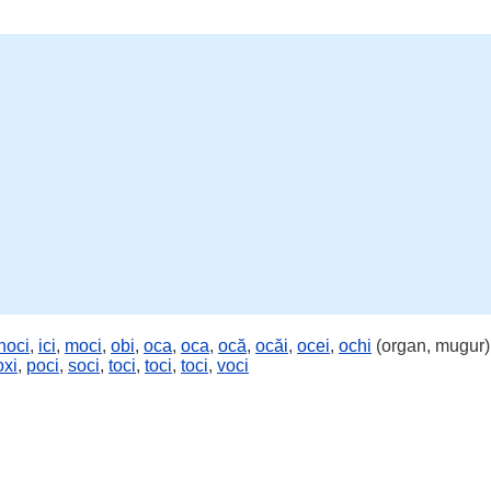
hoci
,
ici
,
moci
,
obi
,
oca
,
oca
,
ocă
,
ocăi
,
ocei
,
ochi
(organ, mugur)
oxi
,
poci
,
soci
,
toci
,
toci
,
toci
,
voci