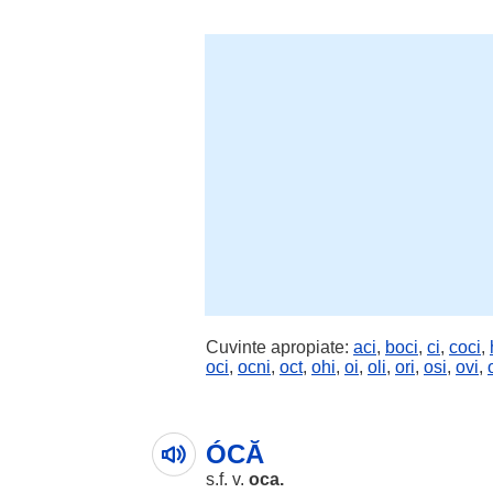
Cuvinte apropiate:
aci
,
boci
,
ci
,
coci
,
oci
,
ocni
,
oct
,
ohi
,
oi
,
oli
,
ori
,
osi
,
ovi
,
ÓCĂ
s.f. v.
oca
.