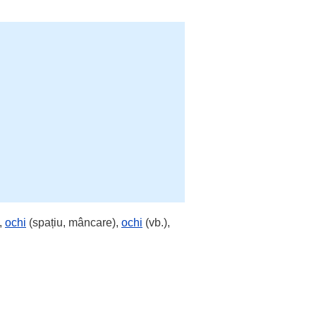
,
ochi
(spațiu, mâncare),
ochi
(vb.),