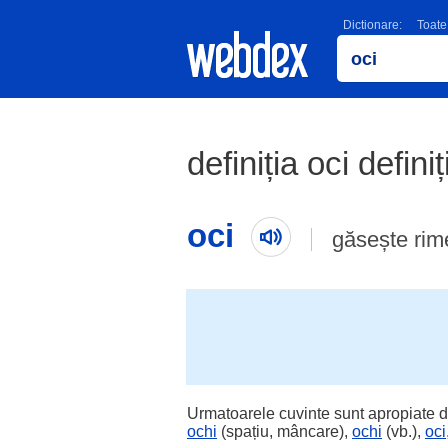
Dictionare:
Toate
definiția oci defini
oci
găsește rim
Urmatoarele cuvinte sunt apropiate d
ochi
(spațiu, mâncare),
ochi
(vb.),
oci