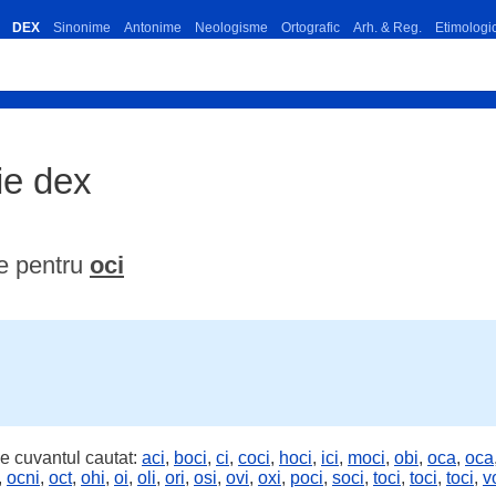
DEX
Sinonime
Antonime
Neologisme
Ortografic
Arh. & Reg.
Etimologi
ție dex
e pentru
oci
e cuvantul cautat:
aci
,
boci
,
ci
,
coci
,
hoci
,
ici
,
moci
,
obi
,
oca
,
oca
,
ocni
,
oct
,
ohi
,
oi
,
oli
,
ori
,
osi
,
ovi
,
oxi
,
poci
,
soci
,
toci
,
toci
,
toci
,
v