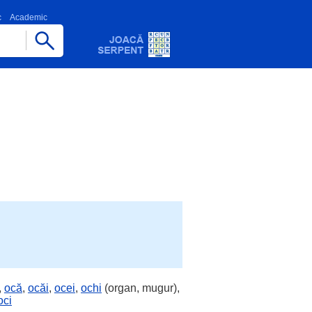
c
Academic
,
ocă
,
ocăi
,
ocei
,
ochi
(organ, mugur),
oci