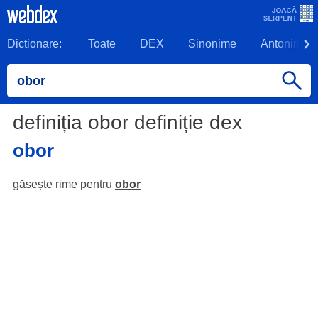
Dictionare:
Toate
DEX
Sinonime
Antonime
definiția obor definiție dex
obor
găsește rime pentru
obor