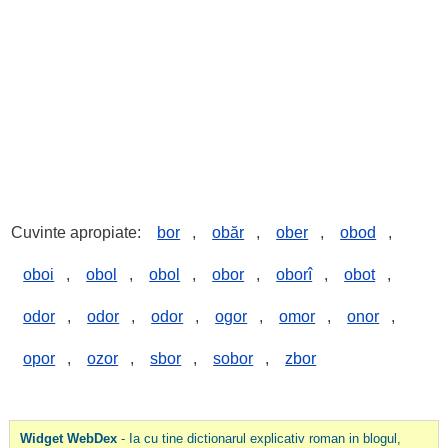
Cuvinte apropiate:
bor
,
obăr
,
ober
,
obod
,
oboi
,
obol
,
obol
,
obor
,
oborî
,
obot
,
odor
,
odor
,
odor
,
ogor
,
omor
,
onor
,
opor
,
ozor
,
sbor
,
sobor
,
zbor
Widget WebDex
- Ia cu tine dictionarul explicativ roman in blogul,