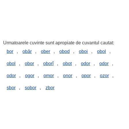
Urmatoarele cuvinte sunt apropiate de cuvantul cautat:
bor
,
obăr
,
ober
,
obod
,
oboi
,
obol
,
obol
,
obor
,
oborî
,
obot
,
odor
,
odor
,
odor
,
ogor
,
omor
,
onor
,
opor
,
ozor
,
sbor
,
sobor
,
zbor