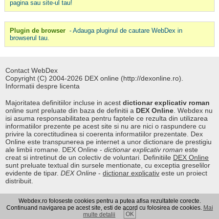
pagina sau site-ul tau!
Plugin de browser
- Adauga pluginul de cautare WebDex in
browserul tau.
Contact WebDex
Copyright (C) 2004-2026 DEX online (http://dexonline.ro).
Informatii despre licenta
Majoritatea definitiilor incluse in acest
dictionar explicativ roman
online sunt preluate din baza de definitii a
DEX Online
. Webdex nu
isi asuma responsabilitatea pentru faptele ce rezulta din utilizarea
informatiilor prezente pe acest site si nu are nici o raspundere cu
privire la corectitudinea si coerenta informatiilor prezentate. Dex
Online este transpunerea pe internet a unor dictionare de prestigiu
ale limbii romane. DEX Online -
dictionar explicativ roman
este
creat si intretinut de un colectiv de voluntari. Definitiile
DEX Online
sunt preluate textual din sursele mentionate, cu exceptia greselilor
evidente de tipar.
DEX Online
-
dictionar explicativ
este un proiect
distribuit.
Webdex.ro foloseste cookies pentru a putea afisa rezultatele corecte.
Curs valutar
|
Kurs walut
|
Pret fier vechi
Continuand navigarea pe acest site, esti de acord cu folosirea de cookies.
Mai
OK
multe detalii