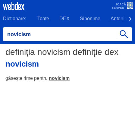
Dictionare:
Toate
DEX
Sinonime
Antonime
definiția novicism definiție dex
novicism
găsește rime pentru
novicism