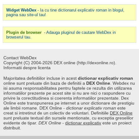
Widget WebDex
- Ia cu tine dictionarul explicativ roman in blogul,
pagina sau site-ul tau!
Plugin de browser
- Adauga pluginul de cautare WebDex in
browserul tau.
Contact WebDex
Copyright (C) 2004-2026 DEX online (http://dexonline.ro).
Informatii despre licenta
Majoritatea definitiilor incluse in acest
dictionar explicativ roman
online sunt preluate din baza de definitii a
DEX Online
. Webdex nu
isi asuma responsabilitatea pentru faptele ce rezulta din utilizarea
informatiilor prezente pe acest site si nu are nici o raspundere cu
privire la corectitudinea si coerenta informatiilor prezentate. Dex
Online este transpunerea pe internet a unor dictionare de prestigiu
ale limbii romane. DEX Online -
dictionar explicativ roman
este
creat si intretinut de un colectiv de voluntari. Definitiile
DEX Online
sunt preluate textual din sursele mentionate, cu exceptia greselilor
evidente de tipar.
DEX Online
-
dictionar explicativ
este un proiect
distribuit.