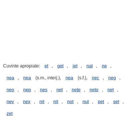
Cuvinte apropiate:
et
,
get
,
jet
,
nat
,
ne
,
nea
,
nea
(s.m., interj.),
nea
(s.f.),
nec
,
neg
,
neo
,
nep
,
nes
,
net
,
nete
,
neto
,
neț
,
nev
,
nex
,
nit
,
nit
,
not
,
nut
,
pet
,
set
,
zet