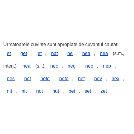
Urmatoarele cuvinte sunt apropiate de cuvantul cautat:
et
,
get
,
jet
,
nat
,
ne
,
nea
,
nea
(s.m.,
interj.),
nea
(s.f.),
nec
,
neg
,
neo
,
nep
,
nes
,
net
,
nete
,
neto
,
neț
,
nev
,
nex
,
nit
,
nit
,
not
,
nut
,
pet
,
set
,
zet