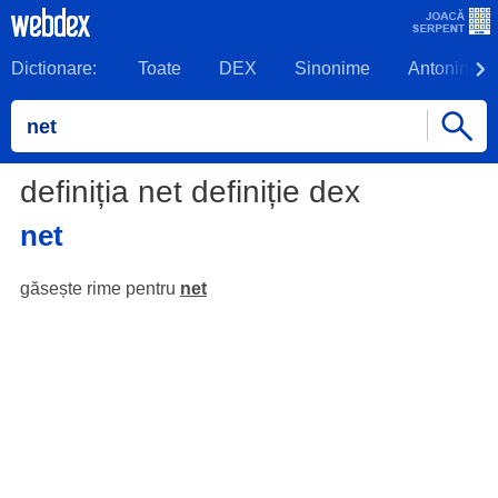
Dictionare:
Toate
DEX
Sinonime
Antonime
definiția net definiție dex
net
găsește rime pentru
net