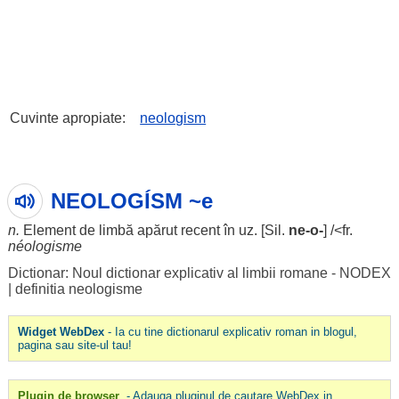
Cuvinte apropiate:
neologism
NEOLOGÍSM ~e
n.
Element
de
limbă
apărut
recent
în
uz
. [Sil.
ne-o-
] /<fr.
néologisme
Dictionar: Noul dictionar explicativ al limbii romane - NODEX
|
definitia neologisme
Widget WebDex
- Ia cu tine dictionarul explicativ roman in blogul,
pagina sau site-ul tau!
Plugin de browser
- Adauga pluginul de cautare WebDex in