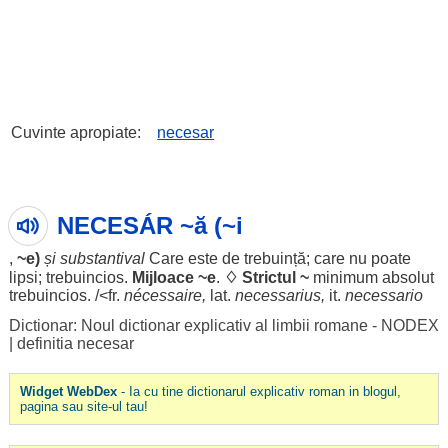
Cuvinte apropiate:
necesar
NECESÁR ~ă (~i
,
~e)
și
substantival
Care este de
trebuință
; care nu
poate
lipsi
;
trebuincios
.
Mijloace
~e
.
♢
Strictul
~
minimum
absolut
trebuincios
. /<fr.
nécessaire,
lat.
necessarius,
it.
necessario
Dictionar: Noul dictionar explicativ al limbii romane - NODEX
|
definitia necesar
Widget WebDex
- Ia cu tine dictionarul explicativ roman in blogul,
pagina sau site-ul tau!