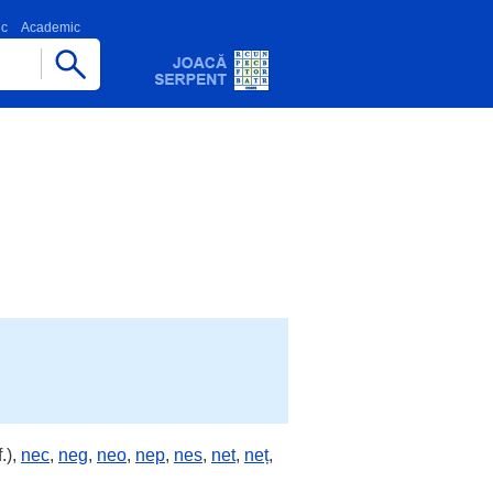
ic
Academic
f.),
nec
,
neg
,
neo
,
nep
,
nes
,
net
,
neț
,