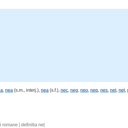
ea
,
nea
(s.m., interj.),
nea
(s.f.),
nec
,
neg
,
neo
,
nep
,
nes
,
net
,
neț
,
bii romane
|
definitia neț