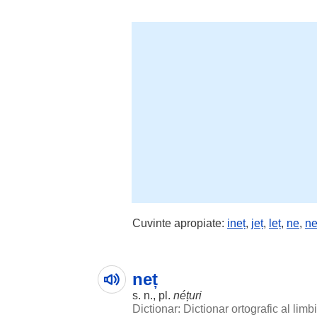
Cuvinte apropiate:
ineț
,
jeț
,
leț
,
ne
,
n
neț
s. n., pl.
néțuri
Dictionar: Dictionar ortografic al lim