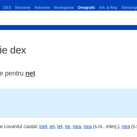
DEX
Sinonime
Antonime
Neologisme
Ortografic
Arh. & Reg.
Etimolog
ție dex
me pentru
neț
e cuvantul cautat:
ineț
,
jeț
,
leț
,
ne
,
nea
,
nea
(s.m., interj.),
nea
(s.