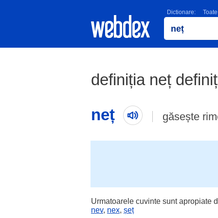
Dictionare:
Toate
definiția neț defini
neț
găsește ri
Urmatoarele cuvinte sunt apropiate d
nev
,
nex
,
șeț