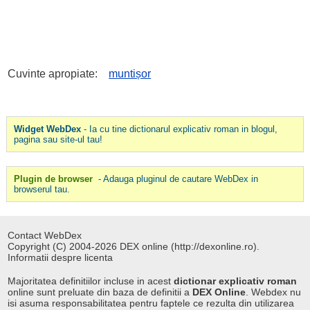
Cuvinte apropiate:
muntișor
Widget WebDex
- Ia cu tine dictionarul explicativ roman in blogul,
pagina sau site-ul tau!
Plugin de browser
- Adauga pluginul de cautare WebDex in
browserul tau.
Contact WebDex
Copyright (C) 2004-2026 DEX online (http://dexonline.ro).
Informatii despre licenta
Majoritatea definitiilor incluse in acest
dictionar explicativ roman
online sunt preluate din baza de definitii a
DEX Online
. Webdex nu
isi asuma responsabilitatea pentru faptele ce rezulta din utilizarea