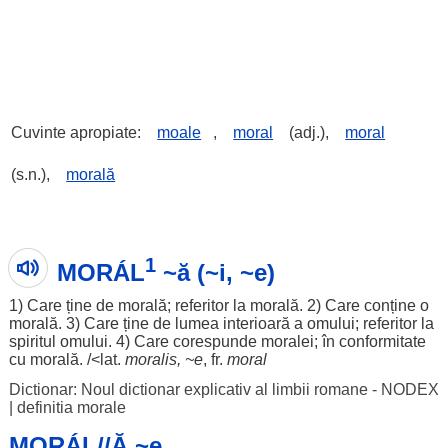
Cuvinte apropiate:
moale
,
moral
(adj.),
moral
(s.n.),
morală
1
MORÁL
~ă (~i, ~e)
1) Care ține de
morală
;
referitor
la
morală
. 2) Care
conține
o
morală
. 3) Care ține de
lumea
interioară
a
omului
;
referitor
la
spiritul
omului
. 4) Care
corespunde
moralei
; în
conformitate
cu
morală
. /<lat.
moralis, ~e
, fr.
moral
Dictionar: Noul dictionar explicativ al limbii romane - NODEX
|
definitia morale
MORÁL//Ă ~e