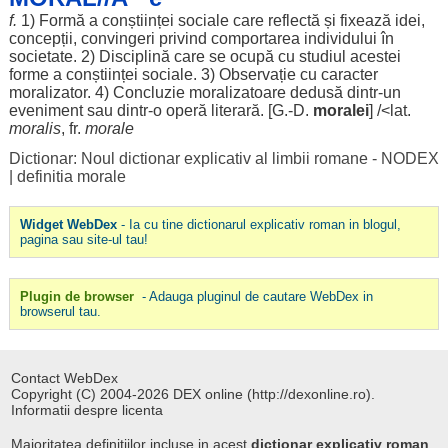
f.
1)
Formă
a
conștiinței
sociale
care
reflectă
și
fixează
idei
,
concepții
, convingeri
privind
comportarea
individului
în
societate
. 2)
Disciplină
care se
ocupă
cu
studiul
acestei
forme
a
conștiinței
sociale
. 3)
Observație
cu
caracter
moralizator
. 4)
Concluzie
moralizatoare
dedusă dintr-un
eveniment
sau dintr-o
operă
literară
. [G.-D.
moralei
] /<lat.
moralis
, fr.
morale
Dictionar: Noul dictionar explicativ al limbii romane - NODEX
|
definitia morale
Widget WebDex
- Ia cu tine dictionarul explicativ roman in blogul,
pagina sau site-ul tau!
Plugin de browser
- Adauga pluginul de cautare WebDex in
browserul tau.
Contact WebDex
Copyright (C) 2004-2026 DEX online (http://dexonline.ro).
Informatii despre licenta
Majoritatea definitiilor incluse in acest
dictionar explicativ roman