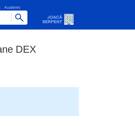
c
Academic
mane DEX