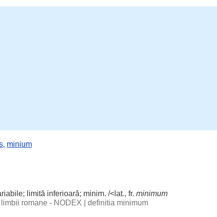
s
,
minium
riabile
;
limită
inferioară
;
minim
. /<lat., fr.
minimum
al limbii romane - NODEX
|
definitia minimum