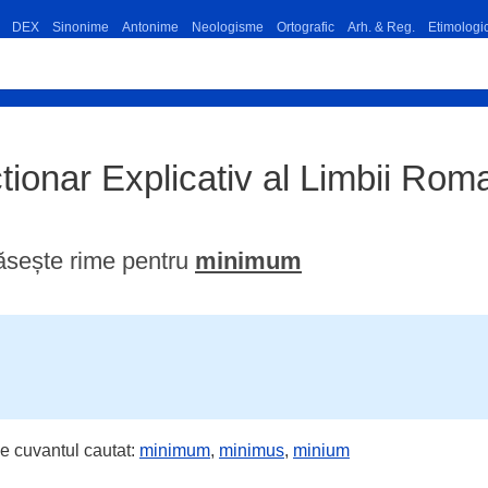
DEX
Sinonime
Antonime
Neologisme
Ortografic
Arh. & Reg.
Etimologi
ionar Explicativ al Limbii Ro
ăsește rime pentru
minimum
e cuvantul cautat:
minimum
,
minimus
,
minium