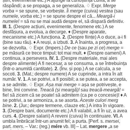
știri
,
evenimente
etc.) A
ajunge
la
cunoștința
cuiva; a se
răspândi
; a se
propaga
, a se
generaliza
. ♢ Expr.
Merge
vorba
= se
spune
, se
vorbește
.
Îi merge
(cuiva)
vestea
(sau
numele
,
vorba
etc.) = se
spune
despre
el că...
Meargă
-i
numele
!
= să nu se mai
audă
despre
el, să
dispară
definitiv
.
III. 1.
(
Despre
acțiuni
,
evenimente
,
fenomene
etc.) A se
desfășura
, a
evolua
, a
decurge
. ♦ (
Despre
aparate
,
mecanisme
etc.) A
funcționa
.
2.
(
Despre
ființe
) A o
duce
, a-i fi
(
bine
sau
rău
). ♦ A
reuși
, a
izbuti
.
3.
A
înainta
, a
progresa
, a
se
dezvolta
. ♢ Expr. (Impers.)
De ce
(sau
pe
zi
ce
)
merge
=
pe
măsură
ce
trece
timpul
; tot mai
mult
. ♦ (
Despre
oameni
) A
continua
, a
persevera
.
IV. 1.
(
Despre
materiale
, mai
ales
despre
alimente
) A fi
necesar
, a se
consuma
, a se
întrebuința
(într-o
anumită
cantitate
).
2.
(Înv. și pop.) A se
calcula
, a se
socoti
.
3.
(
Mat
.;
despre
numere
) A se
cuprinde
, a
intra
în
alt
număr
.
V. 1.
A se
potrivi
, a fi
posibil
; a se
putea
, a se
accepta
,
a se
admite
. ♢ Expr.
Așa
mai merge
=
așa
se
potrivește
, e
bine
, îmi
convine
.
Treacă
(și
meargă
)!
sau
treacă
-
meargă
!
=
fie! să
zicem
că se
poate
! să
admitem
(ca pe o
concesie
)! ♦ A
se
potrivi
, a se
armoniza
, a se
asorta
.
Aceste
culori
merg
bine
.
2.
(
Jur
.;
despre
termene
,
clauze
etc.) A
intra
în
vigoare
.
3.
(
Despre
bani
,
documente
etc.) A fi
valabil
, a fi în
uz
, a avea
curs
.
4.
(
Despre
salarii
) A
reveni
(cuiva) în
continuare
.
VI
.
A
umbla
îmbrăcat
într-un
anumit
fel
; a
purta
. [Perf. s.
mersei
,
part
.
mers
. – Var.: (reg.)
mére
vb. III] – Lat.
mergere
„a se