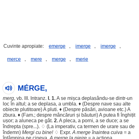
Cuvinte apropiate:
emerge
,
imerge
,
imerge
,
merce
,
mere
,
merge
,
merie
MÉRGE,
merg
, vb. III. Intranz.
I. 1.
A se
mișca
deplasându-se dintr-un
loc
în
altul
; a se
deplasa
, a
umbla
. ♦ (
Despre
nave
sau alte
obiecte
plutitoare
) A
pluti
. ♦ (
Despre
păsări
,
avioane
etc.) A
zbura
. ♦ (Fam.;
despre
mâncăruri
și
băuturi
) A
putea
fi
înghițit
ușor
; a
aluneca
pe
gât
.
2.
A
pleca
, a
porni
, a se
duce
; a se
îndrepta
(
spre
...). ♢ (La
imperativ
, ca
termen
de
urare
sau de
îndemn
)
Mergi
cu
bine
!
♢ Expr.
A merge
înaintea
cuiva
= a
întâmpina
pe cineva.
A merge la
pieire
= a
acționa