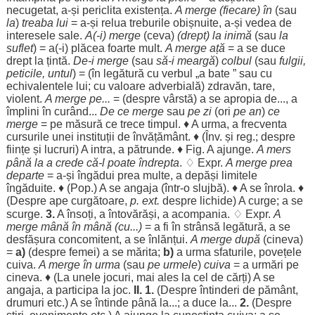
necugetat
, a-și
periclita
existența
.
A merge (
fiecare
) în
(sau
la
)
treaba
lui
= a-și
relua
treburile
obișnuite
, a-și
vedea
de
interesele
sale
.
A(-i) merge
(ceva)
(
drept
) la
inimă
(sau
la
suflet
) = a(-i)
plăcea
foarte
mult
.
A merge
ață
= a se
duce
drept
la
țintă
.
De-i merge
(sau
să-i
meargă
)
colbul
(sau
fulgii
,
peticile,
untul
) = (în
legătură
cu
verbul
„a
bate
” sau cu
echivalentele
lui; cu
valoare
adverbială
)
zdravăn
,
tare
,
violent
.
A merge pe...
= (
despre
vârstă
) a se
apropia
de..., a
împlini
în
curând
...
De ce merge
sau
pe
zi
(ori
pe
an
)
ce
merge
= pe
măsură
ce
trece
timpul
. ♦ A
urma
, a
frecventa
cursurile
unei
instituții
de
învățământ
. ♦ (Înv. și reg.;
despre
ființe
și
lucruri
) A
intra
, a
pătrunde
. ♦ Fig. A
ajunge
.
A
mers
până la a
crede
că-l
poate
îndrepta
. ♢ Expr.
A merge
prea
departe
= a-și
îngădui
prea
multe
, a
depăși
limitele
îngăduite. ♦ (Pop.) A se
angaja
(într-o
slujbă
). ♦ A se
înrola
. ♦
(
Despre
ape
curgătoare
,
p. ext.
despre
lichide
) A
curge
; a se
scurge
.
3.
A
însoți
, a
întovărăși
, a
acompania
. ♢ Expr.
A
merge
mână
în
mână
(cu...)
= a fi în
strânsă
legătură
, a se
desfășura
concomitent
, a se
înlănțui
.
A merge după
(cineva)
=
a)
(
despre
femei
) a se
mărita
;
b)
a
urma
sfaturile
,
povețele
cuiva.
A merge în
urma
(sau
pe
urmele
)
cuiva
= a
urmări
pe
cineva. ♦ (La unele
jocuri
, mai
ales
la cel de
cărți
) A se
angaja
, a
participa
la
joc
.
II. 1.
(
Despre
întinderi
de
pământ
,
drumuri
etc.) A se
întinde
până la...; a
duce
la...
2.
(
Despre