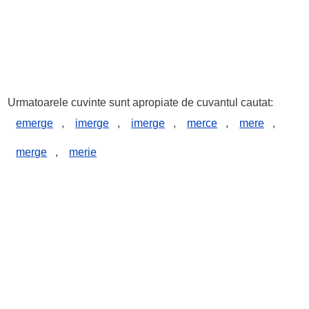
Urmatoarele cuvinte sunt apropiate de cuvantul cautat:
emerge
,
imerge
,
imerge
,
merce
,
mere
,
merge
,
merie