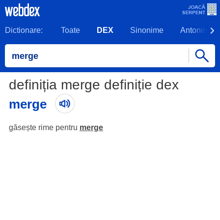
Dictionare:
Toate
DEX
Sinonime
Antonime
definiția merge definiție dex
merge
găsește rime pentru
merge