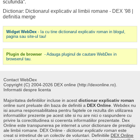
scufunda
”.
Dictionar: Dictionarul explicativ al limbii romane - DEX '98
|
definitia merge
Widget WebDex
- Ia cu tine dictionarul explicativ roman in blogul,
pagina sau site-ul tau!
Plugin de browser
- Adauga pluginul de cautare WebDex in
browserul tau.
Contact WebDex
Copyright (C) 2004-2026 DEX online (http://dexonline.ro).
Informatii despre licenta
Majoritatea definitiilor incluse in acest
dictionar explicativ roman
online sunt preluate din baza de definitii a
DEX Online
. Webdex nu
isi asuma responsabilitatea pentru faptele ce rezulta din utilizarea
informatiilor prezente pe acest site si nu are nici o raspundere cu
privire la corectitudinea si coerenta informatiilor prezentate. Dex
Online este transpunerea pe internet a unor dictionare de prestigiu
ale limbii romane. DEX Online -
dictionar explicativ roman
este
creat si intretinut de un colectiv de voluntari. Definitiile
DEX Online