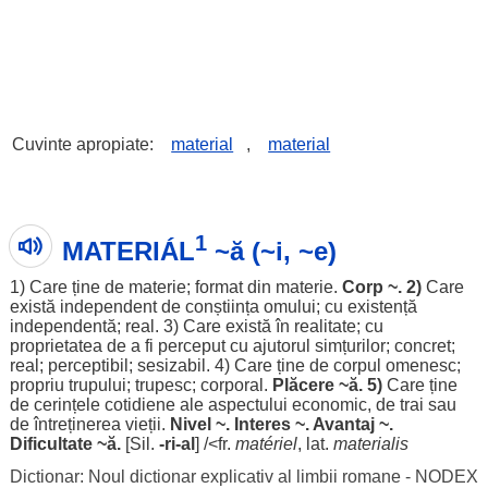
Cuvinte apropiate:
material
,
material
1
MATERIÁL
~ă (~i, ~e)
1) Care ține de
materie
;
format
din
materie
.
Corp
~. 2)
Care
există
independent
de
conștiința
omului
; cu
existență
independentă
;
real
. 3) Care
există
în
realitate
; cu
proprietatea
de a fi
perceput
cu
ajutorul
simțurilor
;
concret
;
real
;
perceptibil
;
sesizabil
. 4) Care ține de
corpul
omenesc
;
propriu
trupului
;
trupesc
;
corporal
.
Plăcere
~
ă
. 5)
Care ține
de
cerințele
cotidiene
ale
aspectului
economic
, de
trai
sau
de întreținerea
vieții
.
Nivel
~.
Interes
~.
Avantaj
~.
Dificultate
~
ă
.
[Sil.
-ri-al
] /<fr.
matériel
, lat.
materialis
Dictionar: Noul dictionar explicativ al limbii romane - NODEX