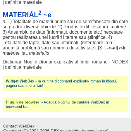
|
definitia materiale
2
MATERIÁL
~e
n.
1)
Totalitate
de
materii
prime
sau de
semifabricate
din care
se
produc
diverse
obiecte
. 2)
Produs
textil
;
țesătură
;
materie
.
3)
Ansamblu
de
date
(
informații
,
documente
etc.)
necesare
pentru
realizarea
unei
lucrări
literare
sau
științifice
. 4)
Totalitate
de
fapte
,
date
sau
informații
(
referitoare
la o
anumită
problemă
sau
domeniu
de
activitate
). [Sil.
-ri-al
] /<fr.
matériel
, lat.
materialis
Dictionar: Noul dictionar explicativ al limbii romane - NODEX
|
definitia materiale
Widget WebDex
- Ia cu tine dictionarul explicativ roman in blogul,
pagina sau site-ul tau!
Plugin de browser
- Adauga pluginul de cautare WebDex in
browserul tau.
Contact WebDex
Copyright (C) 2004-2026 DEX online (http://dexonline.ro).