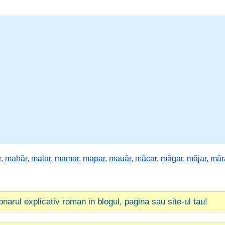
r
,
mahăr
,
malar
,
mamar
,
mapar
,
mauăr
,
măcar
,
măgar
,
măjar
,
măr
ionarul explicativ roman in blogul, pagina sau site-ul tau!