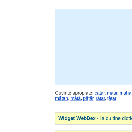
Cuvinte apropiate:
cațar
,
maar
,
maha
mâțan
,
mâță
,
pâțăr
,
rățar
,
țâțar
Widget WebDex
- Ia cu tine dict