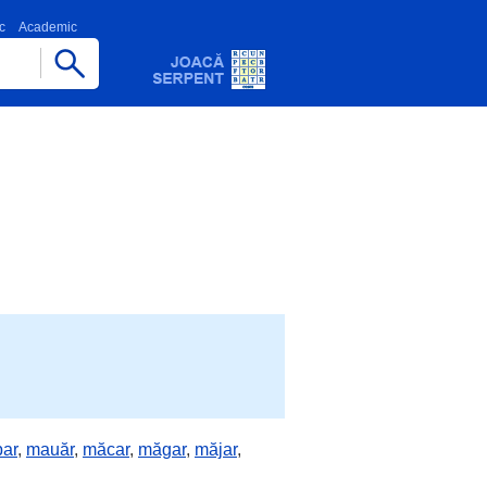
c
Academic
ar
,
mauăr
,
măcar
,
măgar
,
măjar
,