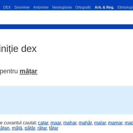
DEX
Sinonime
Antonime
Neologisme
Ortografic
Arh. & Reg.
Etimologi
iniție dex
 pentru
mățar
e cuvantul cautat:
cațar
,
maar
,
mahar
,
mahăr
,
malar
,
mamar
,
map
âțan
,
mâță
,
pâțăr
,
rățar
,
țâțar