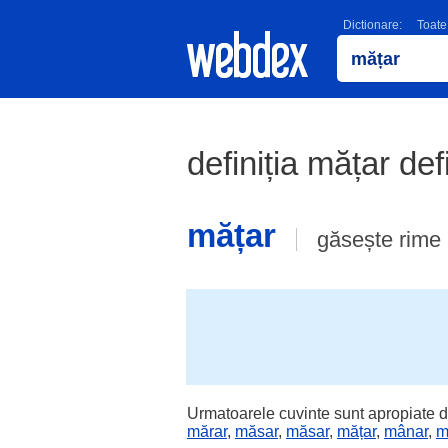
Dictionare:
Toate
definiția mățar def
mățar
găsește rime
Urmatoarele cuvinte sunt apropiate d
mărar
,
măsar
,
măsar
,
mățar
,
mânar
,
m