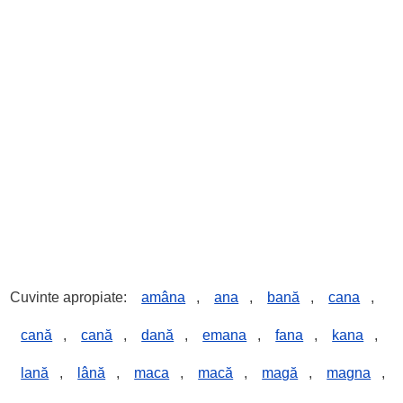
Cuvinte apropiate:
amâna
,
ana
,
bană
,
cana
,
cană
,
cană
,
dană
,
emana
,
fana
,
kana
,
lană
,
lână
,
maca
,
macă
,
magă
,
magna
,