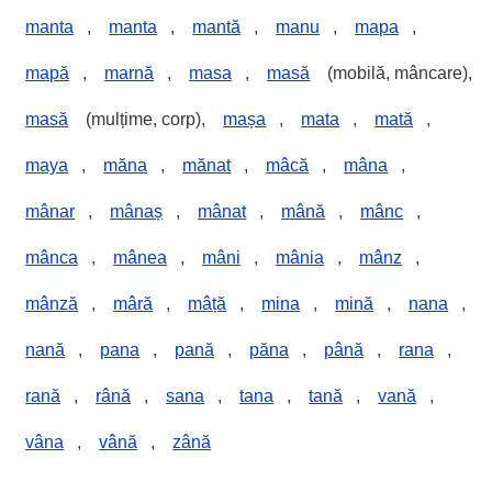
manta
,
manta
,
mantă
,
manu
,
mapa
,
mapă
,
marnă
,
masa
,
masă
(mobilă, mâncare),
masă
(mulțime, corp),
mașa
,
mata
,
mată
,
maya
,
măna
,
mănat
,
mâcă
,
mâna
,
mânar
,
mânaș
,
mânat
,
mână
,
mânc
,
mânca
,
mânea
,
mâni
,
mânia
,
mânz
,
mânză
,
mâră
,
mâță
,
mina
,
mină
,
nana
,
nană
,
pana
,
pană
,
păna
,
până
,
rana
,
rană
,
rână
,
sana
,
tana
,
tană
,
vană
,
vâna
,
vână
,
zână