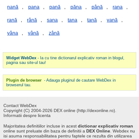
nană
,
pana
,
pană
,
păna
,
până
,
rana
,
rană
,
rână
,
sana
,
tana
,
tană
,
vană
,
vâna
,
vână
,
zână
Widget WebDex
- Ia cu tine dictionarul explicativ roman in blogul,
pagina sau site-ul tau!
Plugin de browser
- Adauga pluginul de cautare WebDex in
browserul tau.
Contact WebDex
Copyright (C) 2004-2026 DEX online (http://dexonline.ro).
Informatii despre licenta
Majoritatea definitiilor incluse in acest
dictionar explicativ roman
online sunt preluate din baza de definitii a
DEX Online
. Webdex nu
isi asuma responsabilitatea pentru faptele ce rezulta din utilizarea