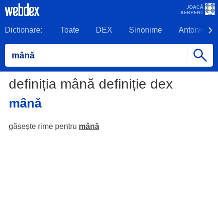
Dictionare:
Toate
DEX
Sinonime
Antonime
definiția mână definiție dex
mână
găsește rime pentru
mână