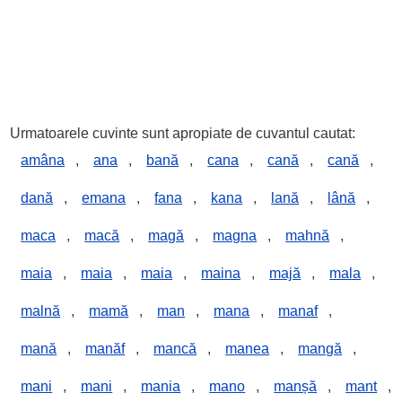
Urmatoarele cuvinte sunt apropiate de cuvantul cautat:
amâna
,
ana
,
bană
,
cana
,
cană
,
cană
,
dană
,
emana
,
fana
,
kana
,
lană
,
lână
,
maca
,
macă
,
magă
,
magna
,
mahnă
,
maia
,
maia
,
maia
,
maina
,
majă
,
mala
,
malnă
,
mamă
,
man
,
mana
,
manaf
,
mană
,
manăf
,
mancă
,
manea
,
mangă
,
mani
,
mani
,
mania
,
mano
,
manșă
,
mant
,