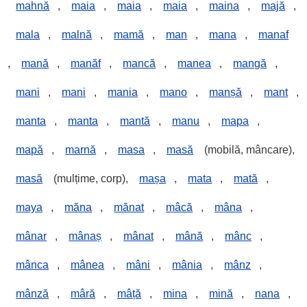
mahnă
,
maia
,
maia
,
maia
,
maina
,
majă
,
mala
,
malnă
,
mamă
,
man
,
mana
,
manaf
,
mană
,
manăf
,
mancă
,
manea
,
mangă
,
mani
,
mani
,
mania
,
mano
,
manșă
,
mant
,
manta
,
manta
,
mantă
,
manu
,
mapa
,
mapă
,
marnă
,
masa
,
masă
(mobilă, mâncare),
masă
(mulțime, corp),
mașa
,
mata
,
mată
,
maya
,
măna
,
mănat
,
mâcă
,
mâna
,
mânar
,
mânaș
,
mânat
,
mână
,
mânc
,
mânca
,
mânea
,
mâni
,
mânia
,
mânz
,
mânză
,
mâră
,
mâță
,
mina
,
mină
,
nana
,