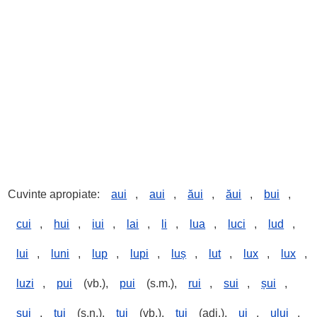
Cuvinte apropiate:
aui
,
aui
,
ăui
,
ăui
,
bui
,
cui
,
hui
,
iui
,
lai
,
li
,
lua
,
luci
,
lud
,
lui
,
luni
,
lup
,
lupi
,
luș
,
lut
,
lux
,
lux
,
luzi
,
pui
(vb.),
pui
(s.m.),
rui
,
sui
,
șui
,
șui
,
tui
(s.n.),
tui
(vb.),
tui
(adj.),
ui
,
ului
,