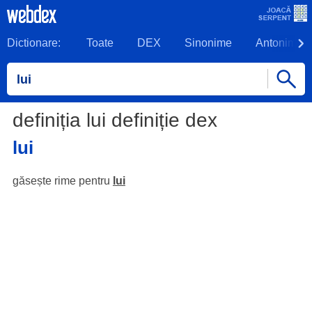
Dictionare:
Toate
DEX
Sinonime
Antonime
definiția lui definiție dex
lui
găsește rime pentru
lui