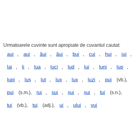
Urmatoarele cuvinte sunt apropiate de cuvantul cautat:
aui
,
aui
,
ăui
,
ăui
,
bui
,
cui
,
hui
,
iui
,
lai
,
li
,
lua
,
luci
,
lud
,
lui
,
luni
,
lup
,
lupi
,
luș
,
lut
,
lux
,
lux
,
luzi
,
pui
(vb.),
pui
(s.m.),
rui
,
sui
,
șui
,
șui
,
tui
(s.n.),
tui
(vb.),
tui
(adj.),
ui
,
ului
,
vui