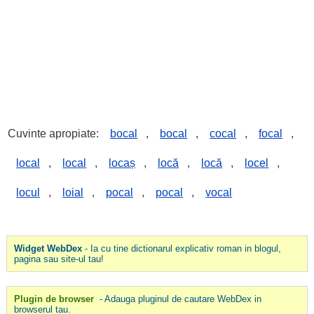
Cuvinte apropiate:
bocal
,
bocal
,
cocal
,
focal
,
local
,
local
,
locaș
,
locă
,
locă
,
locel
,
locul
,
loial
,
pocal
,
pocal
,
vocal
Widget WebDex
- Ia cu tine dictionarul explicativ roman in blogul,
pagina sau site-ul tau!
Plugin de browser
- Adauga pluginul de cautare WebDex in
browserul tau.