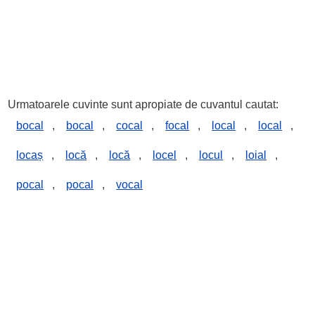
Urmatoarele cuvinte sunt apropiate de cuvantul cautat:
bocal
,
bocal
,
cocal
,
focal
,
local
,
local
,
locaș
,
locă
,
locă
,
locel
,
locul
,
loial
,
pocal
,
pocal
,
vocal