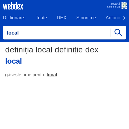
Dictionare:
Toate
DEX
Sinonime
Antonime
definiția local definiție dex
local
găsește rime pentru
local