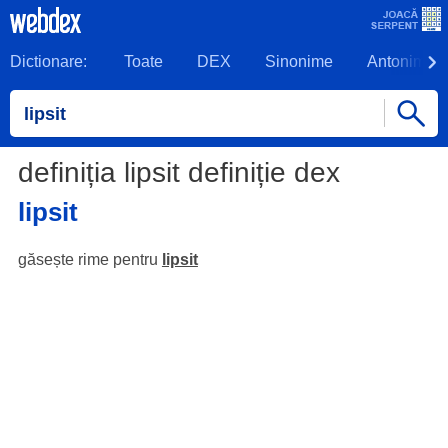
Dictionare:
Toate
DEX
Sinonime
Antonime
definiția lipsit definiție dex
lipsit
găsește rime pentru
lipsit