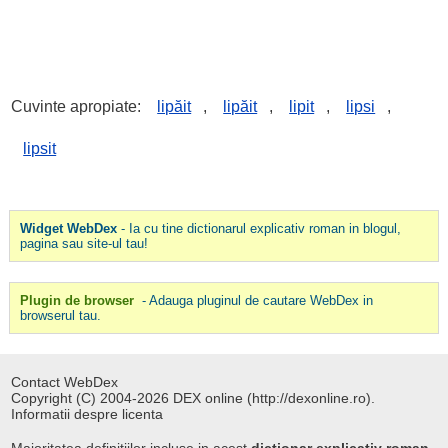
Cuvinte apropiate:
lipăit
,
lipăit
,
lipit
,
lipsi
,
lipsit
Widget WebDex
- Ia cu tine dictionarul explicativ roman in blogul,
pagina sau site-ul tau!
Plugin de browser
- Adauga pluginul de cautare WebDex in
browserul tau.
Contact WebDex
Copyright (C) 2004-2026 DEX online (http://dexonline.ro).
Informatii despre licenta