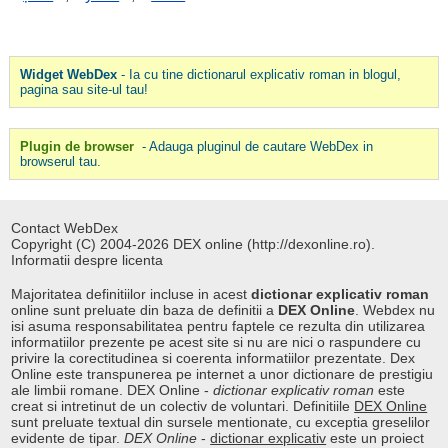
Widget WebDex
- Ia cu tine dictionarul explicativ roman in blogul,
pagina sau site-ul tau!
Plugin de browser
- Adauga pluginul de cautare WebDex in
browserul tau.
Contact WebDex
Copyright (C) 2004-2026 DEX online (http://dexonline.ro).
Informatii despre licenta
Majoritatea definitiilor incluse in acest
dictionar explicativ roman
online sunt preluate din baza de definitii a
DEX Online
. Webdex nu
isi asuma responsabilitatea pentru faptele ce rezulta din utilizarea
informatiilor prezente pe acest site si nu are nici o raspundere cu
privire la corectitudinea si coerenta informatiilor prezentate. Dex
Online este transpunerea pe internet a unor dictionare de prestigiu
ale limbii romane. DEX Online -
dictionar explicativ roman
este
creat si intretinut de un colectiv de voluntari. Definitiile
DEX Online
sunt preluate textual din sursele mentionate, cu exceptia greselilor
evidente de tipar.
DEX Online
-
dictionar explicativ
este un proiect