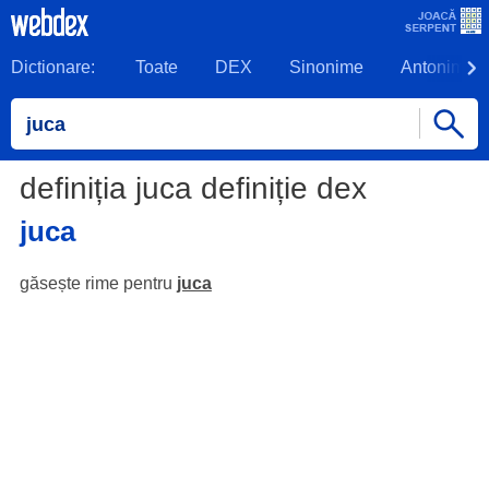
Dictionare:
Toate
DEX
Sinonime
Antonime
definiția juca definiție dex
juca
găsește rime pentru
juca