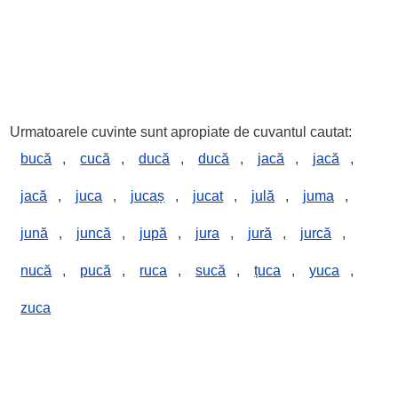
Urmatoarele cuvinte sunt apropiate de cuvantul cautat:
bucă
,
cucă
,
ducă
,
ducă
,
jacă
,
jacă
,
jacă
,
juca
,
jucaș
,
jucat
,
julă
,
juma
,
jună
,
juncă
,
jupă
,
jura
,
jură
,
jurcă
,
nucă
,
pucă
,
ruca
,
sucă
,
țuca
,
yuca
,
zuca