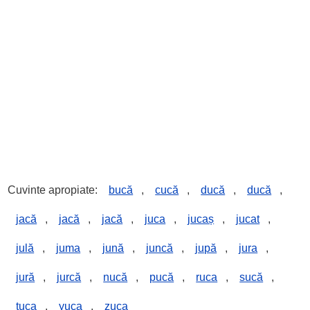
Cuvinte apropiate:
bucă
,
cucă
,
ducă
,
ducă
,
jacă
,
jacă
,
jacă
,
juca
,
jucaș
,
jucat
,
julă
,
juma
,
jună
,
juncă
,
jupă
,
jura
,
jură
,
jurcă
,
nucă
,
pucă
,
ruca
,
sucă
,
țuca
,
yuca
,
zuca