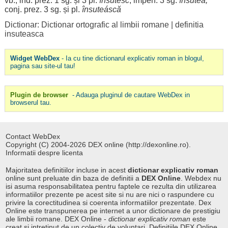
vb., ind. prez. 1 sg. și 3 pl.
însutésc
, imperf. 3 sg.
însuteá
;
conj. prez. 3 sg. și pl.
însuteáscă
Dictionar: Dictionar ortografic al limbii romane
|
definitia
insuteasca
Widget WebDex
- Ia cu tine dictionarul explicativ roman in blogul,
pagina sau site-ul tau!
Plugin de browser
- Adauga pluginul de cautare WebDex in
browserul tau.
Contact WebDex
Copyright (C) 2004-2026 DEX online (http://dexonline.ro).
Informatii despre licenta
Majoritatea definitiilor incluse in acest
dictionar explicativ roman
online sunt preluate din baza de definitii a
DEX Online
. Webdex nu
isi asuma responsabilitatea pentru faptele ce rezulta din utilizarea
informatiilor prezente pe acest site si nu are nici o raspundere cu
privire la corectitudinea si coerenta informatiilor prezentate. Dex
Online este transpunerea pe internet a unor dictionare de prestigiu
ale limbii romane. DEX Online -
dictionar explicativ roman
este
creat si intretinut de un colectiv de voluntari. Definitiile
DEX Online