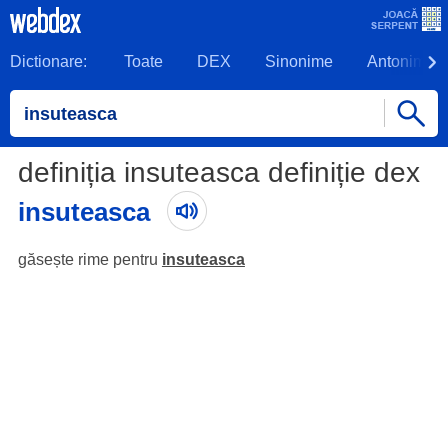
Dictionare:
Toate
DEX
Sinonime
Antonime
definiția insuteasca definiție dex
insuteasca
găsește rime pentru
insuteasca