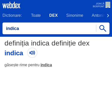
Dictionare:
Toate
DEX
Sinonime
Antonime
definiția indica definiție dex
indica
găsește rime pentru
indica