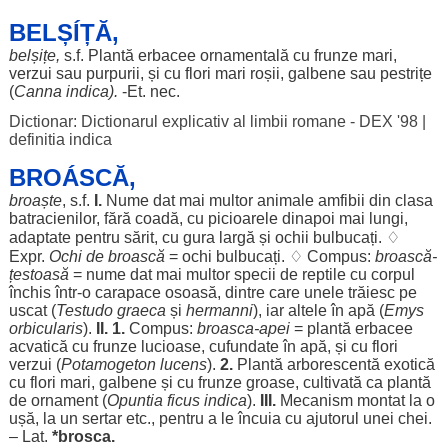
BELȘÍȚĂ,
belșițe
,
s.f.
Plantă
erbacee
ornamentală
cu
frunze
mari
,
verzui
sau
purpurii
, și cu
flori
mari
roșii
,
galbene
sau
pestrițe
(
Canna
indica).
-Et. nec.
Dictionar: Dictionarul explicativ al limbii romane - DEX '98
|
definitia indica
BROÁSCĂ,
broaște
, s.f.
I.
Nume
dat
mai
multor
animale
amfibii
din
clasa
batracienilor
,
fără
coadă
, cu
picioarele
dinapoi
mai
lungi
,
adaptate
pentru
sărit
, cu
gura
largă
și
ochii
bulbucați
. ♢
Expr.
Ochi
de
broască
=
ochi
bulbucați
. ♢ Compus:
broască
-
țestoasă
=
nume
dat
mai
multor
specii
de
reptile
cu
corpul
închis
într-o
carapace
osoasă
,
dintre
care unele
trăiesc
pe
uscat
(
Testudo graeca
și
hermanni
),
iar
altele
în
apă
(
Emys
orbicularis
).
II. 1.
Compus:
broasca
-
apei
=
plantă
erbacee
acvatică
cu
frunze
lucioase
,
cufundate
în
apă
, și cu
flori
verzui
(
Potamogeton
lucens
).
2.
Plantă
arborescentă
exotică
cu
flori
mari
,
galbene
și cu
frunze
groase
,
cultivată
ca
plantă
de
ornament
(
Opuntia
ficus
indica
).
III.
Mecanism
montat
la o
ușă
, la un
sertar
etc.,
pentru
a
le
încuia
cu
ajutorul
unei
chei
.
– Lat.
*brosca.