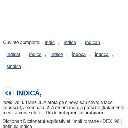
Cuvinte apropiate:
indic
,
indica
,
indican
,
indicat
,
indice
,
indice
,
îndoca
,
îndrica
,
sindica
INDICÁ,
indíc
, vb. I. Tranz.
1.
A
arăta
pe cineva sau ceva; a
face
cunoscut
, a
semnala
.
2.
A
recomanda
, a
prescrie
(
tratamente
,
medicamente
etc.). – Din fr.
indiquer,
lat.
indicare
.
Dictionar: Dictionarul explicativ al limbii romane - DEX '98
|
definitia indica