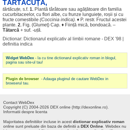
TĂRTĂCÚȚĂ,
tărtăcuțe
,
s.f.
1.
Plantă
târâtoare
sau
agățătoare
din
familia
cucurbitaceelor
, cu
flori
albe
, cu
frunze
lunguiețe
,
roșii
și cu
fructe
comestibile
(
Coccinia
indica).
♦ P. restr.
Fructul
acestei
plante
.
2.
Fig. (
Glumeț
)
Cap
. ♦
Ființă
mică
,
bondoacă
. –
Tătarcă
+ suf.
-
uță
.
Dictionar: Dictionarul explicativ al limbii romane - DEX '98
|
definitia indica
Widget WebDex
- Ia cu tine dictionarul explicativ roman in blogul,
pagina sau site-ul tau!
Plugin de browser
- Adauga pluginul de cautare WebDex in
browserul tau.
Contact WebDex
Copyright (C) 2004-2026 DEX online (http://dexonline.ro).
Informatii despre licenta
Majoritatea definitiilor incluse in acest
dictionar explicativ roman
online sunt preluate din baza de definitii a
DEX Online
. Webdex nu