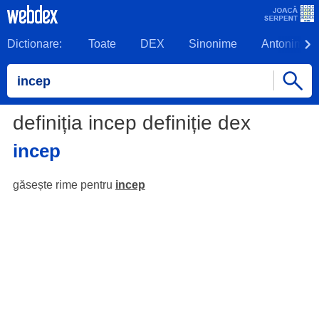
Dictionare:
Toate
DEX
Sinonime
Antonime
definiția incep definiție dex
incep
găsește rime pentru
incep