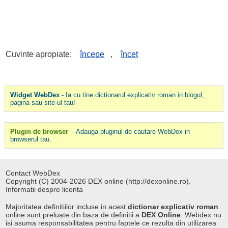
Cuvinte apropiate:
începe
,
încet
Widget WebDex
- Ia cu tine dictionarul explicativ roman in blogul,
pagina sau site-ul tau!
Plugin de browser
- Adauga pluginul de cautare WebDex in
browserul tau.
Contact WebDex
Copyright (C) 2004-2026 DEX online (http://dexonline.ro).
Informatii despre licenta
Majoritatea definitiilor incluse in acest
dictionar explicativ roman
online sunt preluate din baza de definitii a
DEX Online
. Webdex nu
isi asuma responsabilitatea pentru faptele ce rezulta din utilizarea