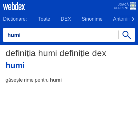
Dictionare:
Toate
DEX
Sinonime
Antonime
definiția humi definiție dex
humi
găsește rime pentru
humi