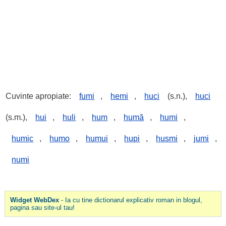
Cuvinte apropiate:
fumi
,
hemi
,
huci
(s.n.),
huci
(s.m.),
hui
,
huli
,
hum
,
humă
,
humi
,
humic
,
humo
,
humui
,
hupi
,
husmi
,
jumi
,
numi
Widget WebDex
- Ia cu tine dictionarul explicativ roman in blogul,
pagina sau site-ul tau!