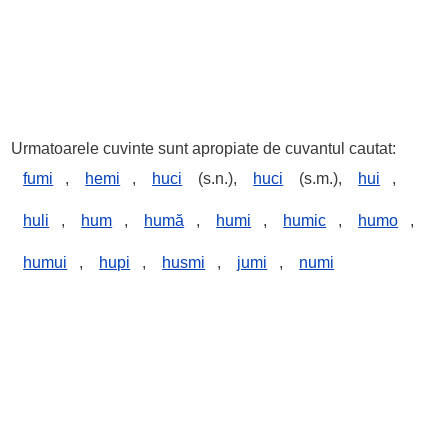
Urmatoarele cuvinte sunt apropiate de cuvantul cautat:
fumi
,
hemi
,
huci
(s.n.),
huci
(s.m.),
hui
,
huli
,
hum
,
humă
,
humi
,
humic
,
humo
,
humui
,
hupi
,
husmi
,
jumi
,
numi