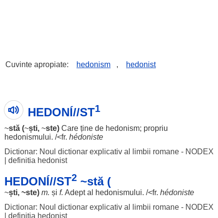
Cuvinte apropiate:
hedonism
,
hedonist
1
HEDONÍ//ST
~
stă
(
~
ști
,
~
ste)
Care ține de
hedonism
;
propriu
hedonismului
. /<fr.
hédoniste
Dictionar: Noul dictionar explicativ al limbii romane - NODEX
|
definitia hedonist
2
HEDONÍ//ST
~stă (
~
ști
, ~ste)
m.
și
f.
Adept
al
hedonismului
. /<fr.
hédoniste
Dictionar: Noul dictionar explicativ al limbii romane - NODEX
|
definitia hedonist