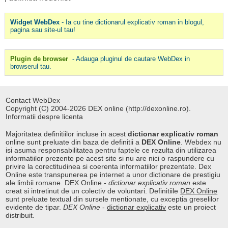
Widget WebDex
- Ia cu tine dictionarul explicativ roman in blogul,
pagina sau site-ul tau!
Plugin de browser
- Adauga pluginul de cautare WebDex in
browserul tau.
Contact WebDex
Copyright (C) 2004-2026 DEX online (http://dexonline.ro).
Informatii despre licenta
Majoritatea definitiilor incluse in acest
dictionar explicativ roman
online sunt preluate din baza de definitii a
DEX Online
. Webdex nu
isi asuma responsabilitatea pentru faptele ce rezulta din utilizarea
informatiilor prezente pe acest site si nu are nici o raspundere cu
privire la corectitudinea si coerenta informatiilor prezentate. Dex
Online este transpunerea pe internet a unor dictionare de prestigiu
ale limbii romane. DEX Online -
dictionar explicativ roman
este
creat si intretinut de un colectiv de voluntari. Definitiile
DEX Online
sunt preluate textual din sursele mentionate, cu exceptia greselilor
evidente de tipar.
DEX Online
-
dictionar explicativ
este un proiect
distribuit.