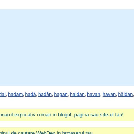
dal
,
hadam
,
hadă
,
hadân
,
hagan
,
haldan
,
havan
,
havan
,
hăldan
ionarul explicativ roman in blogul, pagina sau site-ul tau!
ginul de cautare WebDex in browserul tau.