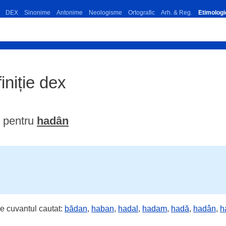
DEX
Sinonime
Antonime
Neologisme
Ortografic
Arh. & Reg.
Etimologi
iniție dex
e pentru
hadân
e cuvantul cautat:
bădan
,
haban
,
hadal
,
hadam
,
hadă
,
hadân
,
h