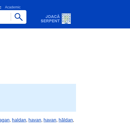
c
Academic
agan
,
haldan
,
havan
,
havan
,
hăldan
,