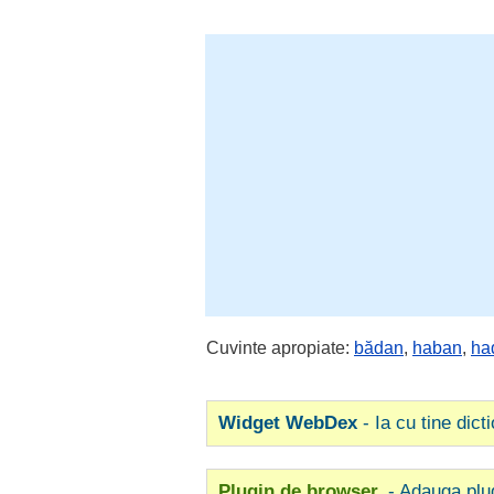
Cuvinte apropiate:
bădan
,
haban
,
ha
Widget WebDex
- Ia cu tine dict
Plugin de browser
- Adauga plu