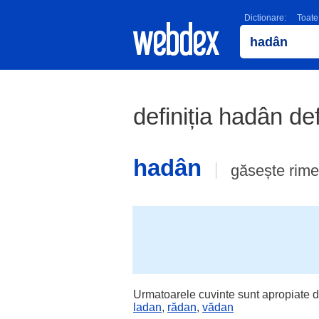
Dictionare:
Toate
definiția hadân def
hadân
găsește rim
Urmatoarele cuvinte sunt apropiate d
ladan
,
rădan
,
vădan