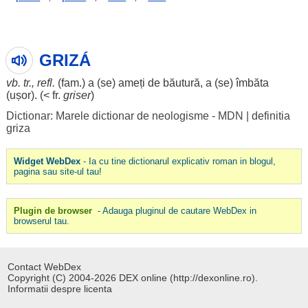
GRIZÁ
vb. tr., refl.
(fam.) a (se) ameți de băutură, a (se) îmbăta
(ușor). (< fr.
griser
)
Dictionar: Marele dictionar de neologisme - MDN
|
definitia
griza
Widget WebDex
- Ia cu tine dictionarul explicativ roman in blogul,
pagina sau site-ul tau!
Plugin de browser
- Adauga pluginul de cautare WebDex in
browserul tau.
Contact WebDex
Copyright (C) 2004-2026 DEX online (http://dexonline.ro).
Informatii despre licenta