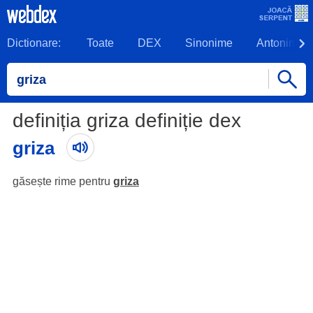
Dictionare:
Toate
DEX
Sinonime
Antonime
definiția griza definiție dex
griza
găsește rime pentru
griza