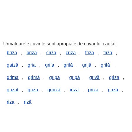
Urmatoarele cuvinte sunt apropiate de cuvantul cautat:
briza
,
briză
,
criza
,
criză
,
friza
,
friză
,
gaiză
,
gria
,
grifa
,
grifă
,
grijă
,
grilă
,
grima
,
grimă
,
gripa
,
gripă
,
grivă
,
griza
,
grizat
,
grizu
,
groiză
,
iriza
,
priza
,
priză
,
riza
,
riză