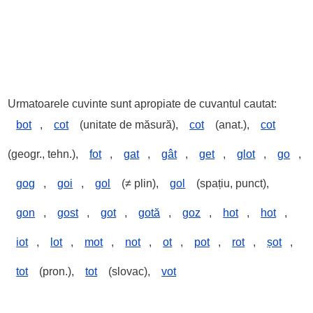
Urmatoarele cuvinte sunt apropiate de cuvantul cautat:
bot
,
cot
(unitate de măsură),
cot
(anat.),
cot
(geogr., tehn.),
fot
,
gat
,
gât
,
get
,
glot
,
go
,
gog
,
goi
,
gol
(≠ plin),
gol
(spațiu, punct),
gon
,
gost
,
got
,
gotă
,
goz
,
hot
,
hot
,
iot
,
lot
,
mot
,
not
,
ot
,
pot
,
rot
,
șot
,
tot
(pron.),
tot
(slovac),
vot