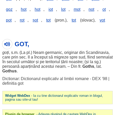
goz
,
hot
,
hot
,
iot
,
lot
,
mot
,
not
,
ot
,
pot
,
rot
,
șot
,
tot
(pron.),
tot
(slovac),
vot
GOT,
goți
, s.m. (La pl.)
Neam
germanic
,
originar
din Scandinavia,
care prin
sec
. II a
început
să
migreze
spre
sud
,
fiind
semnalat
în
secolul
următor
și pe
teritoriul
țării
noastre
; (și la sg.)
persoană
aparținând
acestui
neam
. – Din fr.
Goths
, lat.
Gothus
.
Dictionar: Dictionarul explicativ al limbii romane - DEX '98
|
definitia got
Widget WebDex
- Ia cu tine dictionarul explicativ roman in blogul,
pagina sau site-ul tau!
Plugin de browser
- Adauga pluginul de cautare WebDex in