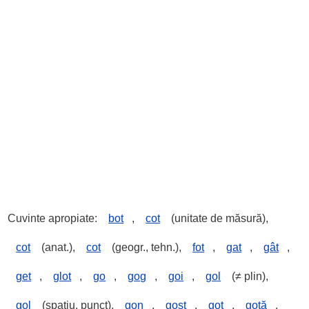
Cuvinte apropiate:
bot
,
cot
(unitate de măsură),
cot
(anat.),
cot
(geogr., tehn.),
fot
,
gat
,
gât
,
get
,
glot
,
go
,
gog
,
goi
,
gol
(≠ plin),
gol
(spațiu, punct),
gon
,
gost
,
got
,
gotă
,