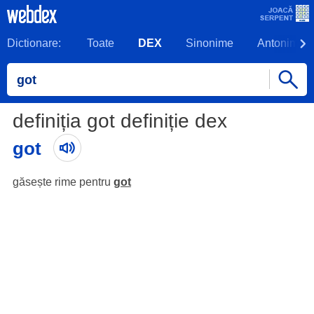
Dictionare:
Toate
DEX
Sinonime
Antonime
definiția got definiție dex
got
găsește rime pentru
got