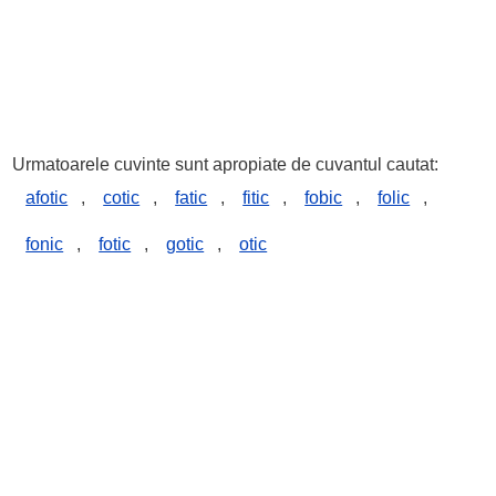
Urmatoarele cuvinte sunt apropiate de cuvantul cautat:
afotic
,
cotic
,
fatic
,
fitic
,
fobic
,
folic
,
fonic
,
fotic
,
gotic
,
otic