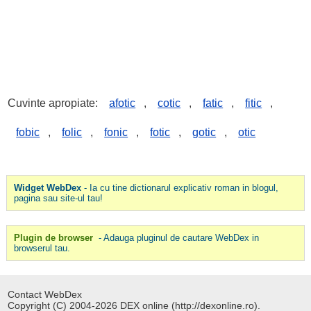
Cuvinte apropiate:
afotic
,
cotic
,
fatic
,
fitic
,
fobic
,
folic
,
fonic
,
fotic
,
gotic
,
otic
Widget WebDex
- Ia cu tine dictionarul explicativ roman in blogul,
pagina sau site-ul tau!
Plugin de browser
- Adauga pluginul de cautare WebDex in
browserul tau.
Contact WebDex
Copyright (C) 2004-2026 DEX online (http://dexonline.ro).