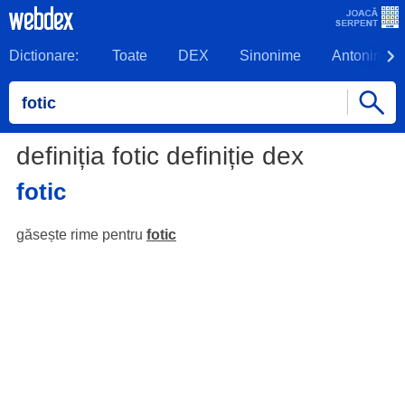
Dictionare:
Toate
DEX
Sinonime
Antonime
definiția fotic definiție dex
fotic
găsește rime pentru
fotic