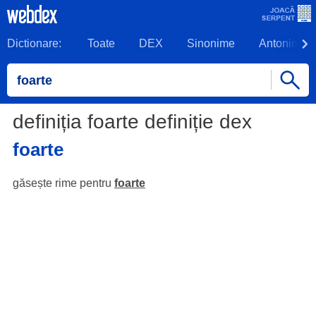
Dictionare:
Toate
DEX
Sinonime
Antonime
definiția foarte definiție dex
foarte
găsește rime pentru
foarte