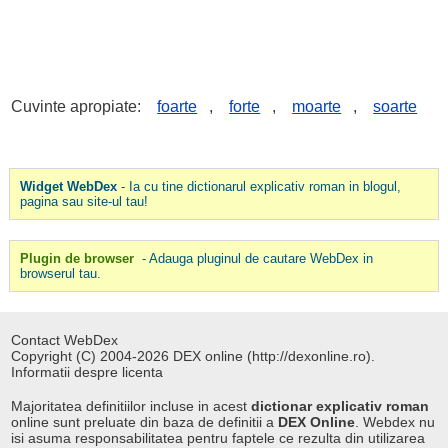
Cuvinte apropiate:
foarte
,
forte
,
moarte
,
soarte
Widget WebDex
- Ia cu tine dictionarul explicativ roman in blogul,
pagina sau site-ul tau!
Plugin de browser
- Adauga pluginul de cautare WebDex in
browserul tau.
Contact WebDex
Copyright (C) 2004-2026 DEX online (http://dexonline.ro).
Informatii despre licenta
Majoritatea definitiilor incluse in acest
dictionar explicativ roman
online sunt preluate din baza de definitii a
DEX Online
. Webdex nu
isi asuma responsabilitatea pentru faptele ce rezulta din utilizarea