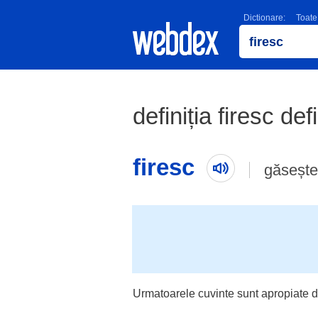
Dictionare:
Toate
definiția firesc def
firesc
găsește
Urmatoarele cuvinte sunt apropiate d