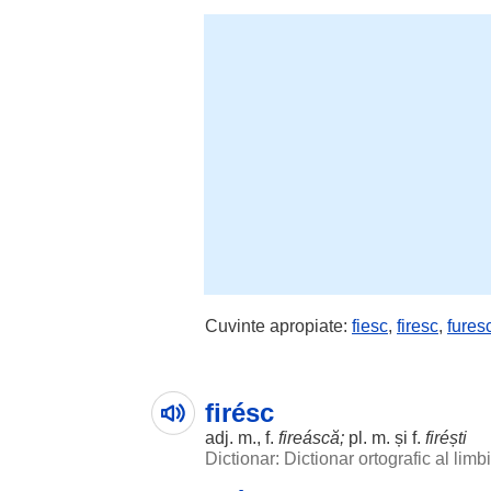
Cuvinte apropiate:
fiesc
,
firesc
,
fures
firésc
adj. m., f.
fireáscă
;
pl. m. și f.
firéști
Dictionar: Dictionar ortografic al lim