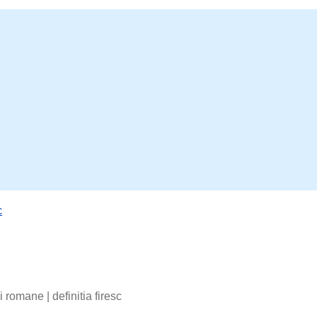
c
bii romane
|
definitia firesc