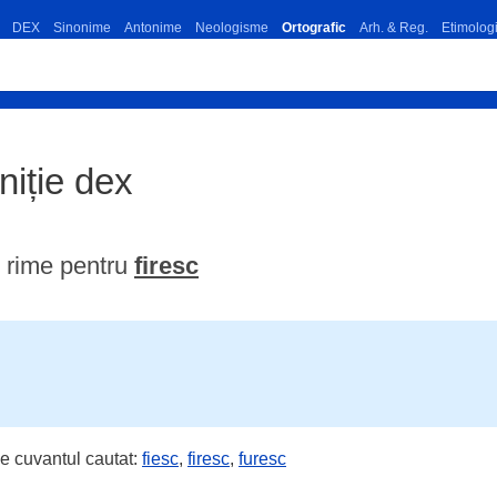
DEX
Sinonime
Antonime
Neologisme
Ortografic
Arh. & Reg.
Etimolog
iniție dex
 rime pentru
firesc
e cuvantul cautat:
fiesc
,
firesc
,
furesc