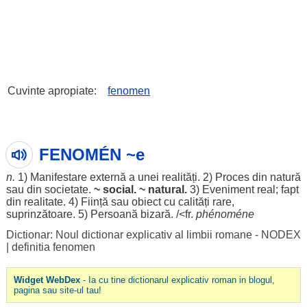
Cuvinte apropiate:
fenomen
FENOMÉN ~e
n.
1)
Manifestare
externă
a unei
realități
. 2)
Proces
din
natură
sau din
societate
.
~
social
. ~
natural
.
3)
Eveniment
real
;
fapt
din
realitate
. 4)
Ființă
sau
obiect
cu
calități
rare
,
suprinzătoare. 5)
Persoană
bizară
. /<fr.
phénoméne
Dictionar: Noul dictionar explicativ al limbii romane - NODEX
|
definitia fenomen
Widget WebDex
- Ia cu tine dictionarul explicativ roman in blogul,
pagina sau site-ul tau!