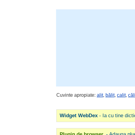
Cuvinte apropiate:
alit
,
bălit
,
calit
,
căl
Widget WebDex
- Ia cu tine dict
Plugin de browser
- Adauga plu