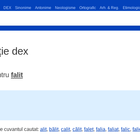
DEX
Sinonime
Antonime
Neologisme
Ortografic
Arh. & Reg.
Etimologi
iție dex
ntru
falit
e cuvantul cautat:
alit
,
bălit
,
calit
,
călit
,
falet
,
falia
,
faliat
,
falic
,
fali