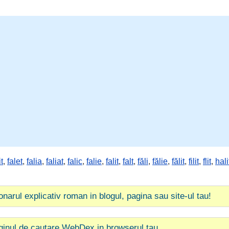
it
,
falet
,
falia
,
faliat
,
falic
,
falie
,
falit
,
falt
,
făli
,
fălie
,
fălit
,
filit
,
flit
,
hali
ionarul explicativ roman in blogul, pagina sau site-ul tau!
ginul de cautare WebDex in browserul tau.