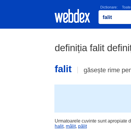
Dictionare:
Toate
definiția falit defin
falit
găsește rime pe
Urmatoarele cuvinte sunt apropiate d
halit
,
mâlit
,
pălit