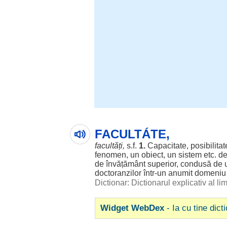
FACULTÁTE,
facultăți
,
s.f.
1.
Capacitate
,
posibilitat
fenomen
, un
obiect
, un
sistem
etc. d
de
învățământ
superior
,
condusă
de 
doctoranzilor
într-un
anumit
domeniu
Dictionar: Dictionarul explicativ al l
Widget WebDex
- Ia cu tine dict