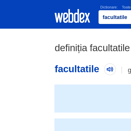
Dictionare:
Toate
definiția facultatil
facultatile
g