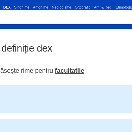
DEX
Sinonime
Antonime
Neologisme
Ortografic
Arh. & Reg.
Etimologi
e definiție dex
ăsește rime pentru
facultatile