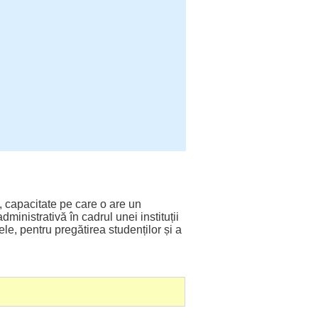
,
capacitate
pe care o are un
administrativă
în
cadrul
unei
instituții
ele
,
pentru
pregătirea
studenților
și a