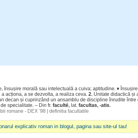
e
,
însușire
morală
sau
intelectuală
a cuiva;
aptitudine
. ♦
Însușire
e a
acționa
, a se
dezvolta
, a
realiza
ceva.
2.
Unitate
didactică
și
un
decan
și
cuprinzând
un
ansamblu
de
discipline
înrudite
între
de
specialitate
. – Din fr.
faculté,
lat.
facultas, -atis.
imbii romane - DEX '98
|
definitia facultatile
ionarul explicativ roman in blogul, pagina sau site-ul tau!