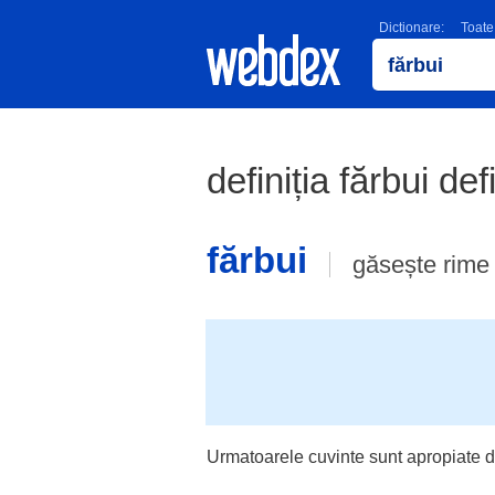
Dictionare:
Toate
definiția fărbui def
fărbui
găsește rime
Urmatoarele cuvinte sunt apropiate d