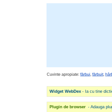
Cuvinte apropiate:
fărbui
,
fărbuit
,
hâr
Widget WebDex
- Ia cu tine dict
Plugin de browser
- Adauga plu