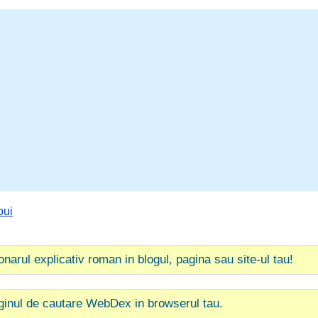
bui
ionarul explicativ roman in blogul, pagina sau site-ul tau!
ginul de cautare WebDex in browserul tau.