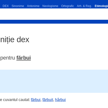
DEX
Sinonime
Antonime
Neologisme
Ortografic
Arh. & Reg.
Etimologi
iniție dex
 pentru
fărbui
e cuvantul cautat:
fărbui
,
fărbuit
,
hârbui