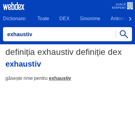
Dictionare:
Toate
DEX
Sinonime
Antonime
definiția exhaustiv definiție dex
exhaustiv
găsește rime pentru
exhaustiv