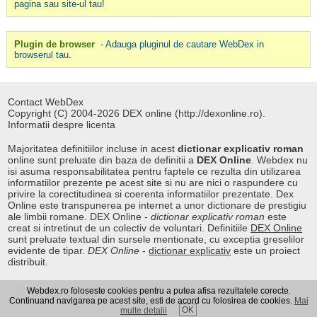
pagina sau site-ul tau!
Plugin de browser
- Adauga pluginul de cautare WebDex in
browserul tau.
Contact WebDex
Copyright (C) 2004-2026 DEX online (http://dexonline.ro).
Informatii despre licenta
Majoritatea definitiilor incluse in acest
dictionar explicativ roman
online sunt preluate din baza de definitii a
DEX Online
. Webdex nu
isi asuma responsabilitatea pentru faptele ce rezulta din utilizarea
informatiilor prezente pe acest site si nu are nici o raspundere cu
privire la corectitudinea si coerenta informatiilor prezentate. Dex
Online este transpunerea pe internet a unor dictionare de prestigiu
ale limbii romane. DEX Online -
dictionar explicativ roman
este
creat si intretinut de un colectiv de voluntari. Definitiile
DEX Online
sunt preluate textual din sursele mentionate, cu exceptia greselilor
evidente de tipar.
DEX Online
-
dictionar explicativ
este un proiect
distribuit.
Webdex.ro foloseste cookies pentru a putea afisa rezultatele corecte.
Curs valutar
|
Kurs walut
|
Pret fier vechi
Continuand navigarea pe acest site, esti de acord cu folosirea de cookies.
Mai
OK
multe detalii