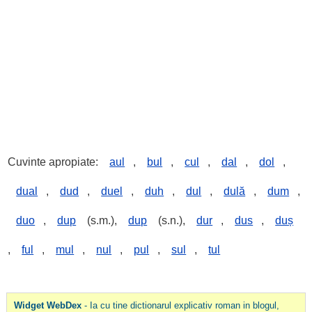
Cuvinte apropiate:
aul
,
bul
,
cul
,
dal
,
dol
,
dual
,
dud
,
duel
,
duh
,
dul
,
dulă
,
dum
,
duo
,
dup
(s.m.),
dup
(s.n.),
dur
,
dus
,
duș
,
ful
,
mul
,
nul
,
pul
,
sul
,
tul
Widget WebDex
- Ia cu tine dictionarul explicativ roman in blogul,