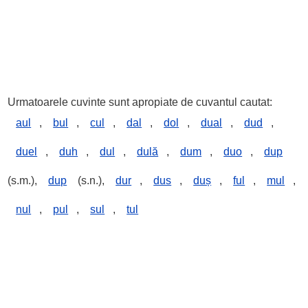
Urmatoarele cuvinte sunt apropiate de cuvantul cautat:
aul
,
bul
,
cul
,
dal
,
dol
,
dual
,
dud
,
duel
,
duh
,
dul
,
dulă
,
dum
,
duo
,
dup
(s.m.),
dup
(s.n.),
dur
,
dus
,
duș
,
ful
,
mul
,
nul
,
pul
,
sul
,
tul