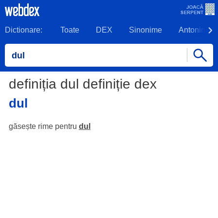
Dictionare:
Toate
DEX
Sinonime
Antonime
definiția dul definiție dex
dul
găsește rime pentru
dul