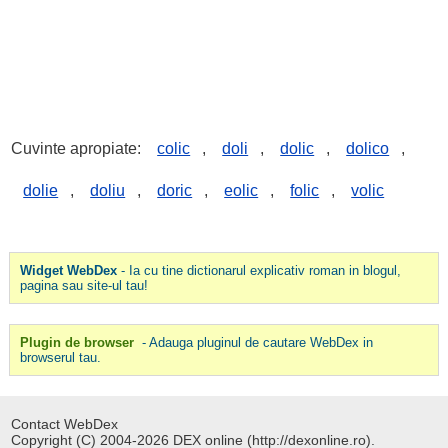
Cuvinte apropiate:
colic
,
doli
,
dolic
,
dolico
,
dolie
,
doliu
,
doric
,
eolic
,
folic
,
volic
Widget WebDex
- Ia cu tine dictionarul explicativ roman in blogul,
pagina sau site-ul tau!
Plugin de browser
- Adauga pluginul de cautare WebDex in
browserul tau.
Contact WebDex
Copyright (C) 2004-2026 DEX online (http://dexonline.ro).