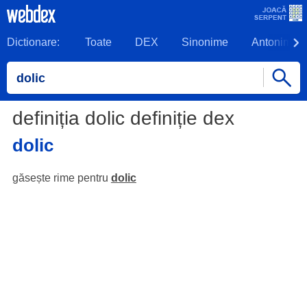
Dictionare:
Toate
DEX
Sinonime
Antonime
definiția dolic definiție dex
dolic
găsește rime pentru
dolic