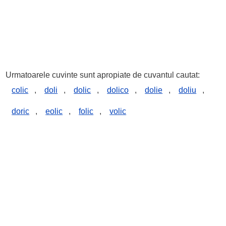
Urmatoarele cuvinte sunt apropiate de cuvantul cautat:
colic
,
doli
,
dolic
,
dolico
,
dolie
,
doliu
,
doric
,
eolic
,
folic
,
volic