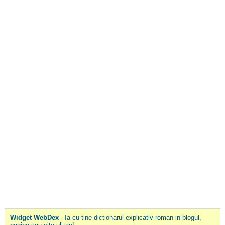
Widget WebDex
- Ia cu tine dictionarul explicativ roman in blogul,