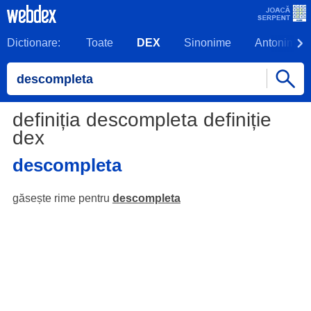
Dictionare:
Toate
DEX
Sinonime
Antonime
definiția descompleta definiție
dex
descompleta
găsește rime pentru
descompleta