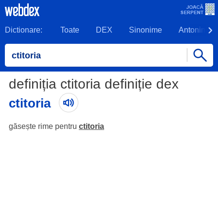
Dictionare:
Toate
DEX
Sinonime
Antonime
definiția ctitoria definiție dex
ctitoria
găsește rime pentru
ctitoria