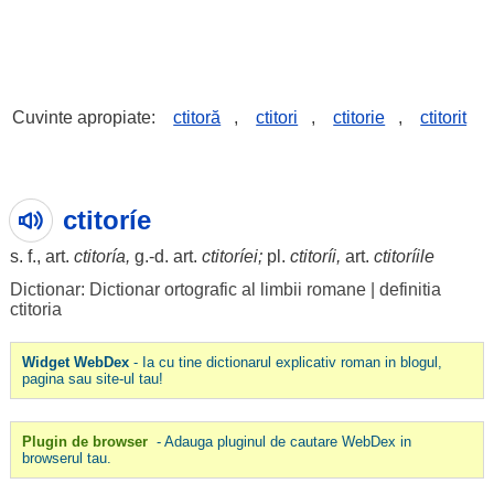
Cuvinte apropiate:
ctitoră
,
ctitori
,
ctitorie
,
ctitorit
ctitoríe
s. f., art.
ctitoría,
g.-d. art.
ctitoríei
;
pl.
ctitoríi
,
art.
ctitoríile
Dictionar: Dictionar ortografic al limbii romane
|
definitia
ctitoria
Widget WebDex
- Ia cu tine dictionarul explicativ roman in blogul,
pagina sau site-ul tau!
Plugin de browser
- Adauga pluginul de cautare WebDex in
browserul tau.