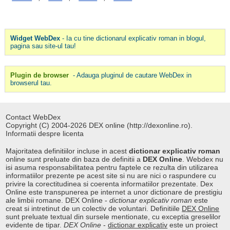
Widget WebDex
- Ia cu tine dictionarul explicativ roman in blogul,
pagina sau site-ul tau!
Plugin de browser
- Adauga pluginul de cautare WebDex in
browserul tau.
Contact WebDex
Copyright (C) 2004-2026 DEX online (http://dexonline.ro).
Informatii despre licenta
Majoritatea definitiilor incluse in acest
dictionar explicativ roman
online sunt preluate din baza de definitii a
DEX Online
. Webdex nu
isi asuma responsabilitatea pentru faptele ce rezulta din utilizarea
informatiilor prezente pe acest site si nu are nici o raspundere cu
privire la corectitudinea si coerenta informatiilor prezentate. Dex
Online este transpunerea pe internet a unor dictionare de prestigiu
ale limbii romane. DEX Online -
dictionar explicativ roman
este
creat si intretinut de un colectiv de voluntari. Definitiile
DEX Online
sunt preluate textual din sursele mentionate, cu exceptia greselilor
evidente de tipar.
DEX Online
-
dictionar explicativ
este un proiect