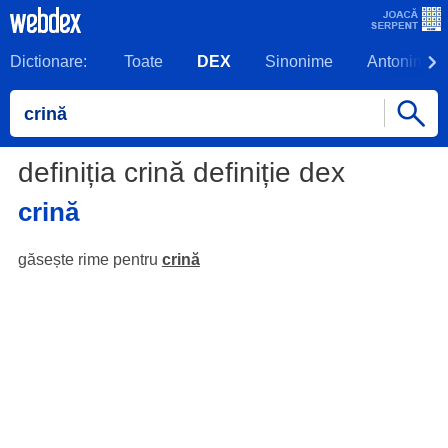
Dictionare:
Toate
DEX
Sinonime
Antonime
definiția crină definiție dex
crină
găsește rime pentru
crină