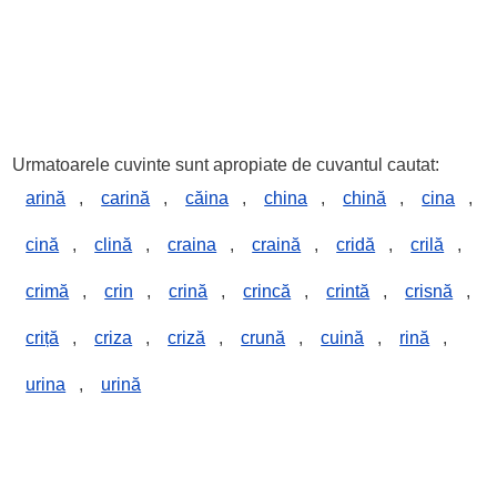
Urmatoarele cuvinte sunt apropiate de cuvantul cautat:
arină
,
carină
,
căina
,
china
,
chină
,
cina
,
cină
,
clină
,
craina
,
craină
,
cridă
,
crilă
,
crimă
,
crin
,
crină
,
crincă
,
crintă
,
crisnă
,
criță
,
criza
,
criză
,
crună
,
cuină
,
rină
,
urina
,
urină