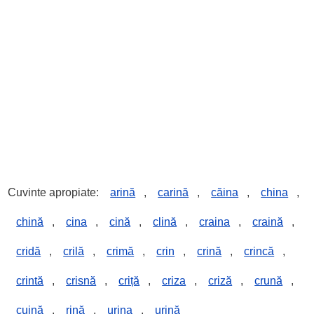
Cuvinte apropiate:
arină
,
carină
,
căina
,
china
,
chină
,
cina
,
cină
,
clină
,
craina
,
craină
,
cridă
,
crilă
,
crimă
,
crin
,
crină
,
crincă
,
crintă
,
crisnă
,
criță
,
criza
,
criză
,
crună
,
cuină
,
rină
,
urina
,
urină