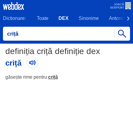
Dictionare:
Toate
DEX
Sinonime
Antonime
definiția criță definiție dex
criță
găsește rime pentru
criță