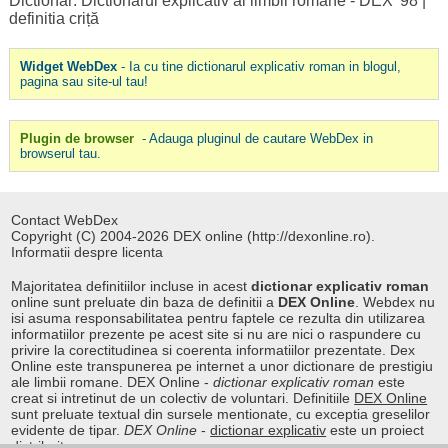
Dictionar: Dictionarul explicativ al limbii romane - DEX '98
|
definitia criță
Widget WebDex
- Ia cu tine dictionarul explicativ roman in blogul,
pagina sau site-ul tau!
Plugin de browser
- Adauga pluginul de cautare WebDex in
browserul tau.
Contact WebDex
Copyright (C) 2004-2026 DEX online (http://dexonline.ro).
Informatii despre licenta
Majoritatea definitiilor incluse in acest
dictionar explicativ roman
online sunt preluate din baza de definitii a
DEX Online
. Webdex nu
isi asuma responsabilitatea pentru faptele ce rezulta din utilizarea
informatiilor prezente pe acest site si nu are nici o raspundere cu
privire la corectitudinea si coerenta informatiilor prezentate. Dex
Online este transpunerea pe internet a unor dictionare de prestigiu
ale limbii romane. DEX Online -
dictionar explicativ roman
este
creat si intretinut de un colectiv de voluntari. Definitiile
DEX Online
sunt preluate textual din sursele mentionate, cu exceptia greselilor
evidente de tipar.
DEX Online
-
dictionar explicativ
este un proiect
distribuit.