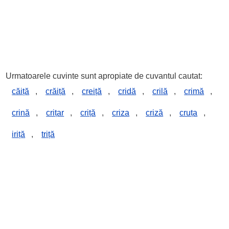
Urmatoarele cuvinte sunt apropiate de cuvantul cautat:
căiță
,
crăiță
,
creiță
,
cridă
,
crilă
,
crimă
,
crină
,
crițar
,
criță
,
criza
,
criză
,
cruța
,
iriță
,
triță