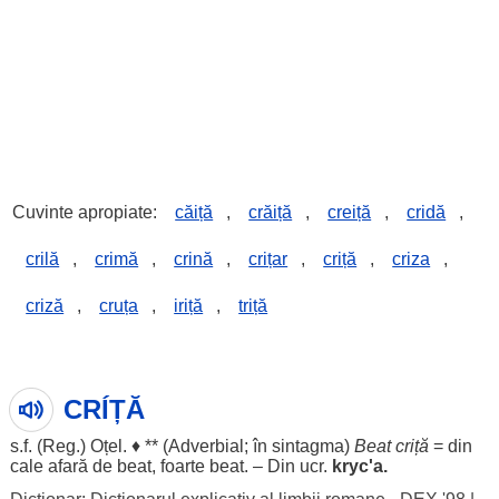
Cuvinte apropiate:
căiță
,
crăiță
,
creiță
,
cridă
,
crilă
,
crimă
,
crină
,
crițar
,
criță
,
criza
,
criză
,
cruța
,
iriță
,
triță
CRÍȚĂ
s.f. (Reg.)
Oțel
. ♦ ** (
Adverbial
; în
sintagma
)
Beat
criță
= din
cale
afară
de
beat
,
foarte
beat
. – Din ucr.
kryc'a.