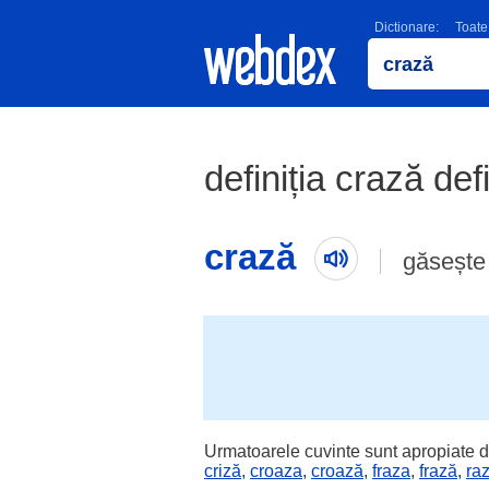
Dictionare:
Toate
definiția crază def
crază
găsește
Urmatoarele cuvinte sunt apropiate d
criză
,
croaza
,
croază
,
fraza
,
frază
,
ra