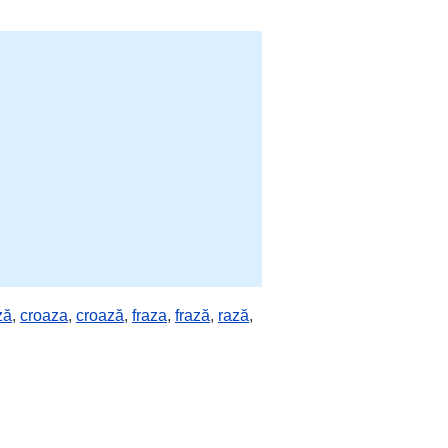
ză
,
croaza
,
croază
,
fraza
,
frază
,
rază
,