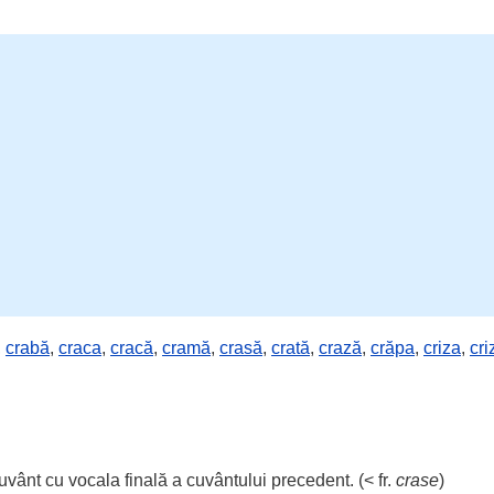
,
crabă
,
craca
,
cracă
,
cramă
,
crasă
,
crată
,
crază
,
crăpa
,
criza
,
cri
uvânt cu
vocala
finală
a cuvântului
precedent
. (< fr.
crase
)