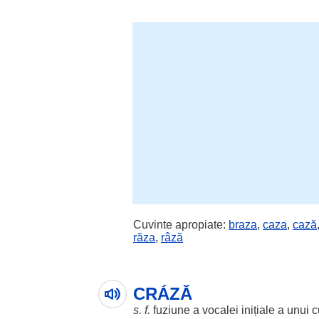
Cuvinte apropiate:
braza
,
caza
,
cază
răza
,
râză
CRÁZĂ
s. f.
fuziune
a
vocalei
inițiale
a unui c