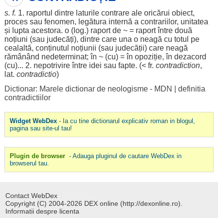
s. f.
1.
raportul
dintre laturile
contrare
ale
oricărui
obiect
,
proces
sau
fenomen
, legătura
internă
a
contrariilor
,
unitatea
și lupta acestora. o (log.)
raport
de ~ =
raport
între două
noțiuni
(sau judecăți), dintre care una o
neagă
cu totul pe
cealaltă,
conținutul
noțiunii
(sau judecății) care
neagă
rămânând
nedeterminat
; în ~ (cu) = în
opoziție
, în
dezacord
(cu)... 2. nepotrivire între
idei
sau fapte. (< fr.
contradiction
,
lat.
contradictio
)
Dictionar: Marele dictionar de neologisme - MDN
|
definitia
contradictiilor
Widget WebDex
- Ia cu tine dictionarul explicativ roman in blogul,
pagina sau site-ul tau!
Plugin de browser
- Adauga pluginul de cautare WebDex in
browserul tau.
Contact WebDex
Copyright (C) 2004-2026 DEX online (http://dexonline.ro).
Informatii despre licenta